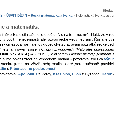
Hledat
KY
»
ÚSVIT DĚJIN
»
Řecká matematika a fyzika
» Helénistická fyzika, ast
mie a matematika
 i několik století našeho letopočtu. Nic na tom nezměnil fakt, že v roc
čitý pocit méněcennosti, ale rozvoji řecké vědy nebránili. Římané byli v
spěli - omezovali se na encyklopedické zpracování poznatků řecké věd
. l.) je znám svým spisem
Otázky přírodovědy
(
Naturales quaestione
LINIUS STARŠÍ
(24 - 79 n. l.) je autorem
Historie přírody
(
Naturális 
autor položil život při vědeckém bádání - pozoroval zblízka
výbu
 stonku (resp. na větvičkách) rostlin, které jsou současně pravide
tlin
s
Fibonacciho posloupností
.
 navazovali
Apollonius
z Pergy,
Ktesibios
,
Filon
z Byzantia,
Heron