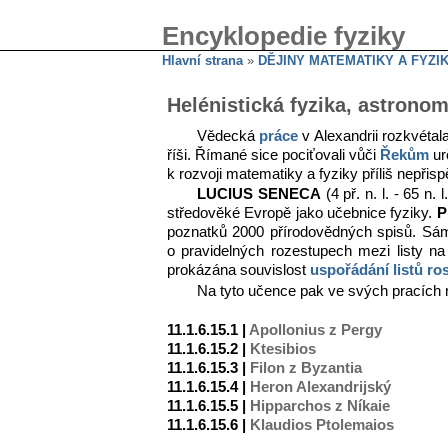
Encyklopedie fyziky
Hlavní strana
»
DĚJINY MATEMATIKY A FYZI
Helénistická fyzika, astrono
Vědecká
práce
v Alexandrii rozkvétala
říši. Římané sice pociťovali vůči
Řekům
ur
k rozvoji matematiky a fyziky příliš nepři
LUCIUS SENECA
(4 př. n. l. - 65 n
středověké Evropě jako učebnice fyziky.
P
poznatků 2000 přírodovědných spisů. Sám 
o pravidelných rozestupech mezi listy na
prokázána souvislost
uspořádání listů ros
Na tyto učence pak ve svých pracích
11.1.6.15.1 |
Apollonius z Pergy
11.1.6.15.2 |
Ktesibios
11.1.6.15.3 |
Filon z Byzantia
11.1.6.15.4 |
Heron Alexandrijský
11.1.6.15.5 |
Hipparchos z Níkaie
11.1.6.15.6 |
Klaudios Ptolemaios