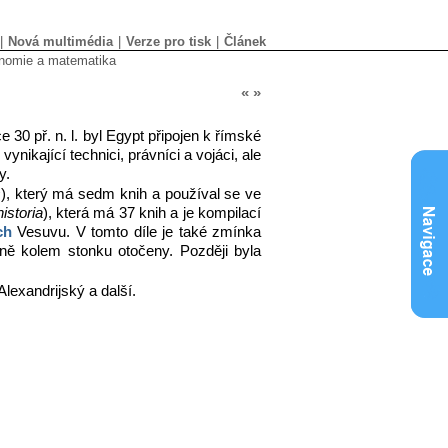
|
Nová multimédia
|
Verze pro tisk
|
Článek
ronomie a matematika
«
»
e 30 př. n. l. byl Egypt připojen k římské
ynikající technici, právníci a vojáci, ale
y.
s
), který má sedm knih a používal se ve
historia
), která má 37 knih a je kompilací
ch
Vesuvu. V tomto díle je také zmínka
lně kolem stonku otočeny. Později byla
Alexandrijský a další.