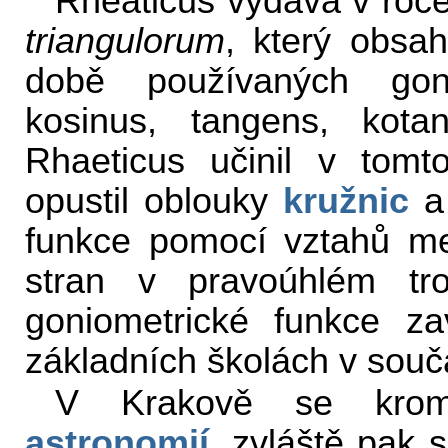
Rheaticus vydává v roc
triangulorum
, který obsah
době používaných goni
kosinus, tangens, kot
Rhaeticus učinil v tomt
opustil oblouky
kružnic
a 
funkce pomocí vztahů me
stran v pravoúhlém tr
goniometrické funkce za
základních školách v souč
V Krakově se krom
astronomií
, zvláště pak 