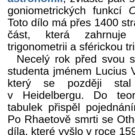
goniometrických funkcí
O
Toto dílo má přes 1400 str
část, která zahrnuje
trigonometrii a sférickou tr
Necelý rok před svou s
studenta jménem Lucius V
který se později stal
v Heidelbergu. Do teor
tabulek přispěl pojednání
Po Rhaetově smrti se Oth
díla, které vyšlo v roce 15