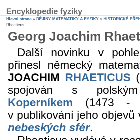
Encyklopedie fyziky
Hlavní strana
»
DĚJINY MATEMATIKY A FYZIKY
»
HISTORICKÉ PŘE
Rhaeticus
Georg Joachim Rhaet
Další novinku v pohl
přinesl německý matemat
JOACHIM
RHAETICUS
(
spojován s polským
Koperníkem
(1473 - 15
v publikování jeho objevů 
nebeských sfér
.