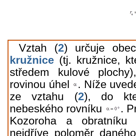
Vztah (
2
) určuje ob
kružnice
(tj. kružnice, k
středem kulové plochy)
rovinou úhel
. Níže uved
ze vztahu (
2
), do kt
nebeského rovníku
. P
Kozoroha a obratníku
nejdříve poloměr daného