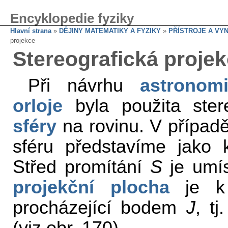
Encyklopedie fyziky
Hlavní strana
»
DĚJINY MATEMATIKY A FYZIKY
»
PŘÍSTROJE A VY
projekce
Stereografická proje
Při návrhu
astronomi
orloje
byla použita ster
sféry
na rovinu. V případě
sféru představíme jako
Střed promítání
S
je umí
projekční plocha
je k 
procházející bodem
J
, tj