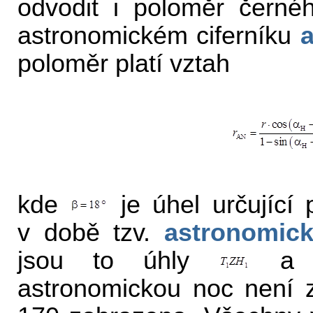
odvodit i poloměr černé
astronomickém ciferníku
poloměr platí vztah
kde
je úhel určující
v době tzv.
astronomic
jsou to úhly
astronomickou noc není z