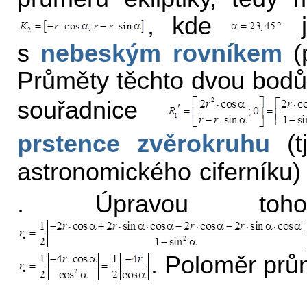
, kde
j
s
nebeským rovníkem
(p
Průměty těchto dvou bodů
souřadnice
prstence zvěrokruhu
(tj
astronomického ciferníku)
. Úpravou toho
. Poloměr prům