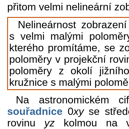
přitom velmi nelineární zo
Nelineárnost zobrazen
s velmi malými poloměry
kterého promítáme, se zo
poloměry v projekční rovi
poloměry z okolí jižníh
kružnice s malými polomě
Na astronomickém cif
souřadnice
0
xy
se stře
rovinu
yz
kolmou na v