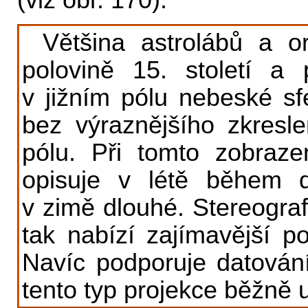
(viz obr. 170).
Většina astrolábů a or
polovině 15. století a 
v jižním pólu nebeské sf
bez výraznějšího zkresl
pólu. Při tomto zobraz
opisuje v létě během d
v zimě dlouhé. Stereografi
tak nabízí zajímavější po
Navíc podporuje datování
tento typ projekce běžně u