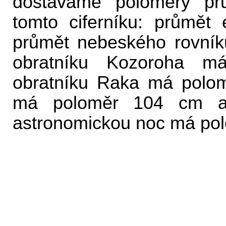
dostáváme poloměry prů
tomto ciferníku: průmět
průmět nebeského rovní
obratníku Kozoroha 
obratníku Raka má polom
má poloměr 104 cm a p
astronomickou noc má po