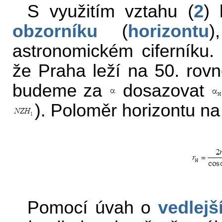
S využitím vztahu (
2
) 
obzorníku
(
horizontu
)
astronomickém ciferníku.
že Praha leží na 50. rovn
budeme za
dosazovat
). Poloměr horizontu na
Pomocí úvah o
vedlejš