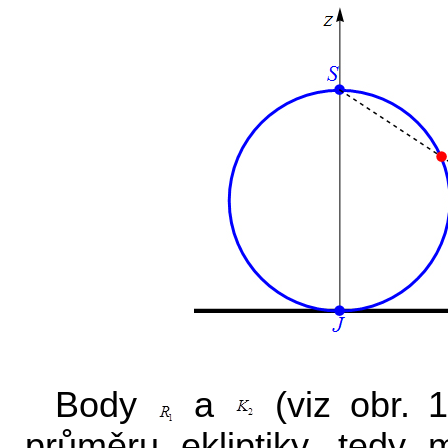
Body
a
(viz obr. 1
průměru ekliptiky, tedy