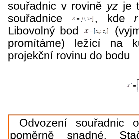
souřadnic v rovině
yz
je 
souřadnice
, kde
r
Libovolný bod
(vyjm
promítáme) ležící na 
projekční rovinu do bodu
Odvození souřadnic o
poměrně snadné. Sta