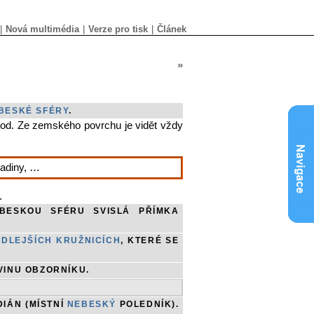
|
Nová multimédia
|
Verze pro tisk
|
Článek
»
BESKÉ SFÉRY
.
 bod. Ze zemského povrchu je vidět vždy
ladiny, …
.
BESKOU SFÉRU SVISLÁ PŘÍMKA
EDLEJŠÍCH KRUŽNICÍCH
, KTERÉ SE
VINU OBZORNÍKU.
IÁN (MÍSTNÍ
NEBESKÝ
POLEDNÍK).