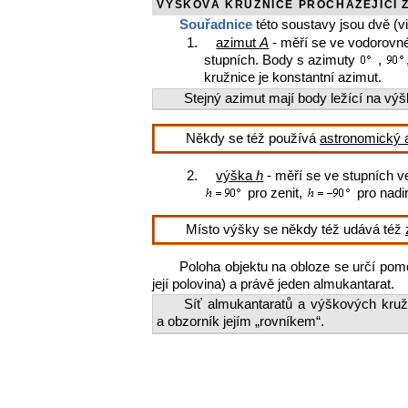
VÝŠKOVÁ KRUŽNICE PROCHÁZEJÍCÍ 
Souřadnice
této soustavy jsou dvě (viz
1.
azimut
A
- měří se ve vodorovné
stupních. Body s azimuty
,
kružnice je konstantní azimut.
Stejný azimut mají body ležící na výš
Někdy se též používá
astronomický 
2.
výška
h
- měří se ve stupních v
pro zenit,
pro nadir
Místo výšky se někdy též udává též
Poloha objektu na obloze se určí pom
její polovina) a právě jeden almukantarat.
Síť almukantaratů a výškových kruž
a obzorník jejím „rovníkem“.