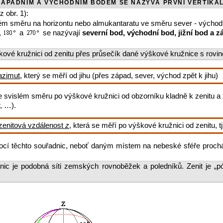
ZÁPADNÍM A VÝCHODNÍM BODEM SE NAZÝVÁ PRVNÍ VERTIKÁL
 obr. 1):
m směru na horizontu nebo almukantaratu ve směru sever - východ -
,
a
se nazývají
severní bod, východní bod, jižní bod a 
kové kružnici od zenitu přes průsečík dané výškové kružnice s rovin
azimut
, který se měří od jihu (přes západ, sever, východ zpět k jihu)
e svislém směru po výškové kružnici od obzorníku kladně k zenitu a 
, …).
zenitová vzdálenost
z
, která se měří po výškové kružnici od zenitu, tj
ocí těchto souřadnic, neboť daným místem na nebeské sféře prochá
nic je podobná síti zemských rovnoběžek a poledníků. Zenit je „