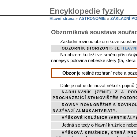
Encyklopedie fyziky
Hlavní strana
»
ASTRONOMIE
»
ZÁKLADNÍ P
Obzorníková soustava souřa
Základní rovinou obzorníkové soustav
OBZORNÍK (HORIZONT) JE
HLAVN
Na obzorníku leží ve směru příslušný
nanejvýš polovina nebeské sféry (ta, která
Obzor
je reálné rozhraní nebe a poze
Dále je nutné definovat několik pojmů 
NADHLAVNÍK (ZENIT)
Z
A POD
PROCHÁZEJÍCÍ STANOVIŠTĚM POZO
ROVINY ROVNOBĚŽNÉ S ROVINOU
NAZÝVAJÍ ALMUKANTARATY.
VÝŠKOVÉ KRUŽNICE (VERTIKÁLY)
Jedná se tedy o hlavní kružnice nebe
VÝŠKOVÁ KRUŽNICE, KTERÁ PROC