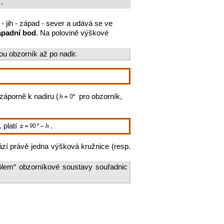
.
 jih - západ - sever a udává se ve
západní bod
. Na polovině výškové
ou obzorník až po nadir.
záporně k nadiru (
pro obzorník,
. platí
.
zí právě jedna výšková kružnice (resp.
pólem“ obzorníkové soustavy souřadnic