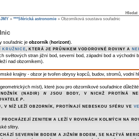
Hledat
OJMY
»
***Sférická astronomie
» Obzorníková soustava souřadnic
dnic
y souřadnic je
obzorník
(
horizont
).
Í KRUŽNICE
, KTERÁ JE PRŮNIKEM VODOROVNÉ ROVINY A
NE
ch světových stran jižní bod, severní bod, západní bod a východní
 leží nad obzorníkem).
mské krajiny - obzor je tvořen obrysy kopců, budov, stromů, vodní h
(geometrických míst), které jsou pro obzorníkové souřadnice důležité
NOŽNÍK (NADIR)
N
JSOU BODY, V NICHŽ PROTÍNÁ NE
ROVATELE
P
.
, V NÍŽ LEŽÍ OBZORNÍK, PROTÍNAJÍ NEBESKOU SFÉRU VE
V
 PROCHÁZEJÍ ZENITEM A LEŽÍ V ROVINÁCH KOLMÝCH NA RO
ské sféry.
HÁZÍ SEVERNÍM BODEM A JIŽNÍM BODEM, SE NAZÝVÁ MERID