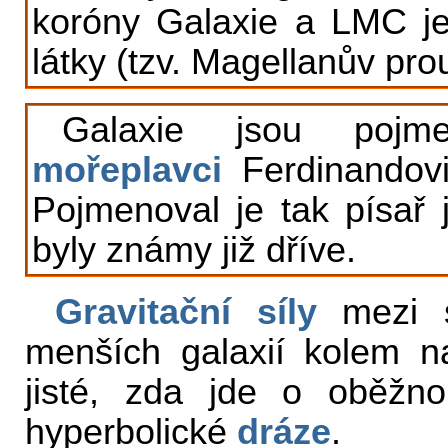
koróny Galaxie a LMC je
látky (tzv. Magellanův pro
Galaxie jsou pojm
mořeplavci
Ferdinandovi
Pojmenoval je tak písař 
byly známy již dříve.
Gravitační síly
mezi s
menších galaxií kolem n
jisté, zda jde o oběž
hyperbolické
dráze
.