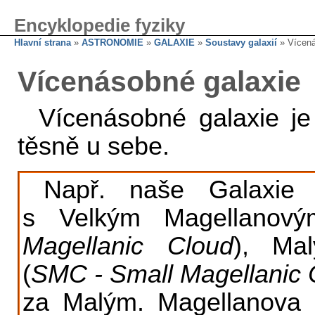
Encyklopedie fyziky
Hlavní strana
»
ASTRONOMIE
»
GALAXIE
»
Soustavy galaxií
» Vícená
Vícenásobné galaxie
Vícenásobné galaxie je
těsně u sebe.
Např. naše Galaxie t
s Velkým Magellanov
Magellanic Cloud
), Ma
(
SMC - Small Magellanic 
za Malým. Magellanova o