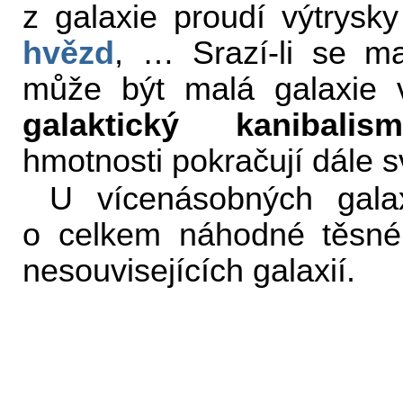
z galaxie proudí výtrysky
hvězd
, … Srazí-li se ma
může být malá galaxie v
galaktický kanibalis
hmotnosti pokračují dále 
U vícenásobných gala
o celkem náhodné těsné p
nesouvisejících galaxií.