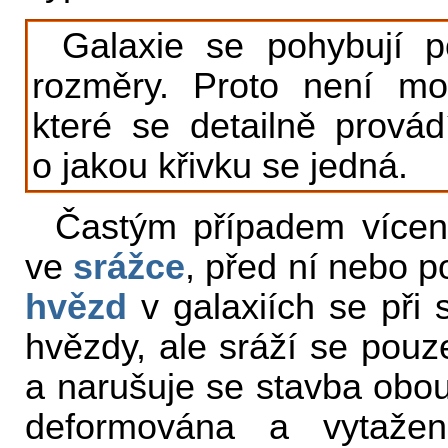
Galaxie se pohybují p
rozměry. Proto není mo
které se detailně provádí
o jakou křivku se jedná.
Častým případem vícená
ve
srážce
, před ní nebo p
hvězd
v galaxiích se při 
hvězdy, ale sráží se pou
a narušuje se stavba obou
deformována a vytaž