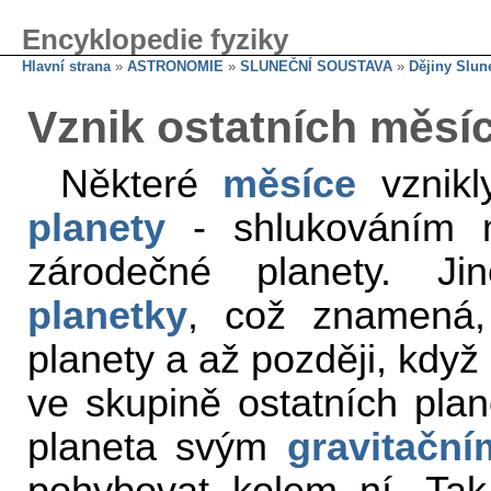
Encyklopedie fyziky
Hlavní strana
»
ASTRONOMIE
»
SLUNEČNÍ SOUSTAVA
»
Dějiny Slun
Vznik ostatních měsí
Některé
měsíce
vznikl
planety
- shlukováním ma
zárodečné planety. J
planetky
, což znamená,
planety a až později, když
ve skupině ostatních plane
planeta svým
gravitačn