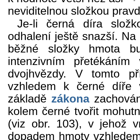
neviditelnou složkou prav
Je-li černá díra složk
odhalení ještě snazší. Na 
běžné složky hmota 
intenzivním přetékáním
dvojhvězdy. V tomto př
vzhledem k černé díře
základě
zákona
zachován
kolem černé tvořit mohut
(viz obr. 103), v jehož v
dopadem hmoty vzhledem