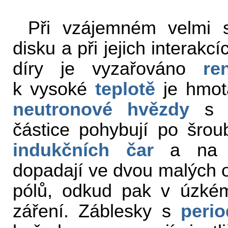
Při vzájemném velmi s
disku a při jejich interak
díry je vyzařováno
re
k vysoké
teplotě
je hmot
neutronové hvězdy
s a
částice pohybují po šro
indukčních čar
a na p
dopadají ve dvou malých o
pólů, odkud pak v úzk
záření. Záblesky s
peri