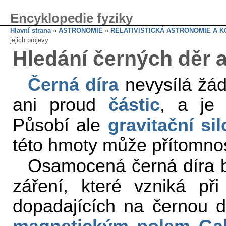
Encyklopedie fyziky
Hlavní strana
»
ASTRONOMIE
»
RELATIVISTICKÁ ASTRONOMIE A 
jejich projevy
Hledání černých děr a
Černá díra
nevysílá žá
ani proud
částic
, a je 
Působí ale
gravitační si
této hmoty může přítomnost
Osamocená černá díra by
záření, které vzniká př
dopadajících na černou dí