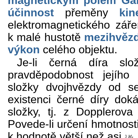
magnetickým polem
Ga
účinnost
přeměny
kin
elektromagnetického záře
k malé hustotě
mezihvěz
výkon
celého objektu.
Je-li černá díra sl
pravděpodobnost jejího 
složky dvojhvězdy od se
existenci černé díry do
složky, tj. z Dopplerova
Povede-li určení hmotnosti
k hodnotě větší než asi