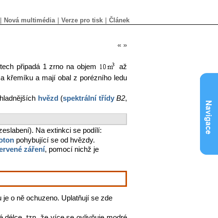
|
Nová multimédia
|
Verze pro tisk
|
Článek
«
»
stech připadá 1 zrno na objem
až
u a křemíku a mají obal z porézního ledu
chladnějších
hvězd
(
spektrální třídy
B2
,
eslabení). Na extinkci se podílí:
oton
pohybující se od hvězdy.
červené záření
, pomocí nichž je
 je o ně ochuzeno. Uplatňují se zde
é délce, tzn. že více se ovlivňuje modré