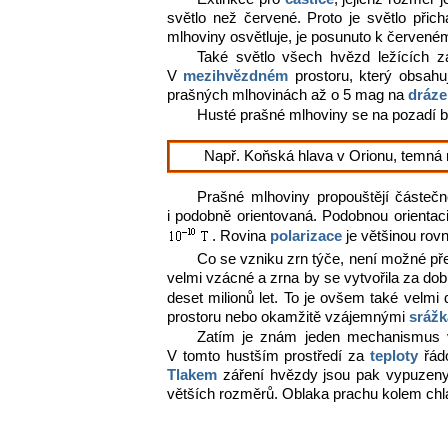
světlo než červené. Proto je světlo přic
mlhoviny osvětluje, je posunuto k červené
Také světlo všech hvězd ležících z
V
mezihvězdném
prostoru, který obsah
prašných mlhovinách až o 5 mag na
dráze
Husté prašné mlhoviny se na pozadí 
Např. Koňská hlava v Orionu, temná 
Prašné mlhoviny propouštějí částeč
i podobně orientovaná. Podobnou orientac
. Rovina
polarizace
je většinou ro
Co se vzniku zrn týče, není možné pře
velmi vzácné a zrna by se vytvořila za dob
deset milionů let. To je ovšem také velm
prostoru nebo okamžitě vzájemnými
sráž
Zatím je znám jeden mechanismus 
V tomto hustším prostředí za
teploty
řádo
Tlakem
záření hvězdy jsou pak vypuzeny 
větších rozměrů. Oblaka prachu kolem chla