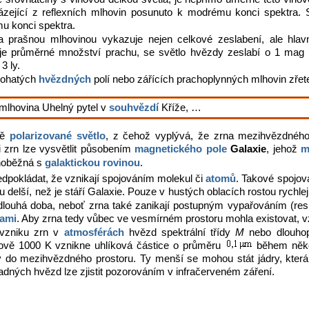
házející z reflexních mlhovin posunuto k modrému konci spektra. Sv
mu konci spektra.
a prašnou mlhovinou vykazuje nejen celkové zeslabení, ale hla
uje průměrné množství prachu, se světlo hvězdy zeslabí o 1 ma
3 ly.
bohatých
hvězdných
polí nebo zářících prachoplynných mlhovin zřete
mlhovina Uhelný pytel v
souhvězdí
Kříže, …
ně
polarizované světlo
, z čehož vyplývá, že zrna mezihvězdného 
i zrn lze vysvětlit působením
magnetického pole
Galaxie
, jehož
m
vnoběžná s
galaktickou rovinou
.
dpokládat, že vznikají spojováním molekul či
atomů
. Takové spojov
u delší, než je stáří Galaxie. Pouze v hustých oblacích rostou rychle
i dlouhá doba, neboť zrna také zanikají postupným vypařováním (re
kami
. Aby zrna tedy vůbec ve vesmírném prostoru mohla existovat, vzni
vzniku zrn v
atmosférách
hvězd spektrální třídy
M
nebo dlouhop
vě 1000 K vznikne uhlíková částice o průměru
během někol
do mezihvězdného prostoru. Ty menší se mohou stát jádry, která 
dných hvězd lze zjistit pozorováním v infračerveném záření.