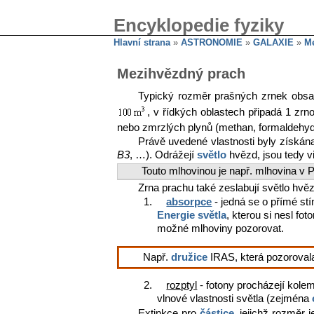
Encyklopedie fyziky
Hlavní strana
»
ASTRONOMIE
»
GALAXIE
»
M
Mezihvězdný prach
Typický rozměr prašných zrnek obs
, v řídkých oblastech připadá 1 zr
nebo zmrzlých plynů (methan, formaldehyd)
Právě uvedené vlastnosti byly získán
B3
, …). Odrážejí
světlo
hvězd, jsou tedy vi
Touto mlhovinou je např. mlhovina v
Zrna prachu také zeslabují světlo hvě
1.
absorpce
- jedná se o přímé stí
Energie světla
, kterou si nesl fo
možné mlhoviny pozorovat.
Např.
družice
IRAS, která pozorovala
2.
rozptyl
- fotony procházejí kolem
vlnové vlastnosti světla (zejména
Extinkce pro
částice
, jejichž rozměr 