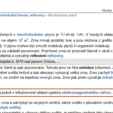
Hledat
ezihvězdná hmota, mlhoviny
» Mezihvězdný prach
ažených v
mezihvězdném plynu
je
až
. V hustých obla
no na objem
. Zrna mívají protáhlý tvar a jsou složena z grafit
. V plynu mohou být zmrzlé molekuly plynů či organické molekuly.
a na základě pozorování. Prachové zrna se prozradí hlavně v okolí 
ditelná a vytvářejí
reflexivní
mlhoviny
.
 Plejádách, M78 nad pasem Oriona, …
zd, které je pak pozorováno. Tomuto jevu se říká
extinkce
(ztlumení, z
něné světla hvězd a tuto absorpci vykazují velká zrna. Zrno zachytí
f
ton, se změní na tepelnou
energii
zrna. Zrno pak proto vyzařuje
infra
 právě v infračervené oblasti spektra
elektromagnetického záření
..
 zrna a odchylují se od jiných směrů, takže světlo v původním směru
ohyb světla
).
je srovnatelný s vlnovou délkou světla, je nepřímo úměrné této vlnov