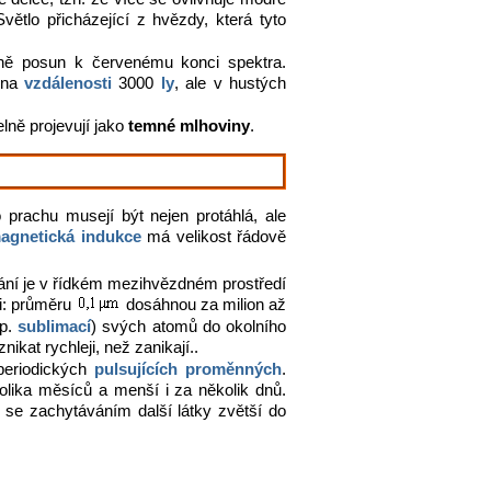
ětlo přicházející z hvězdy, která tyto
vně posun k červenému konci spektra.
g na
vzdálenosti
3000
ly
, ale v hustých
lně projevují jako
temné mlhoviny
.
prachu musejí být nejen protáhlá, ale
agnetická indukce
má velikost řádově
ání je v řídkém mezihvězdném prostředí
ji: průměru
dosáhnou za milion až
sp.
sublimací
) svých atomů do okolního
kat rychleji, než zanikají..
eriodických
pulsujících proměnných
.
ika měsíců a menší i za několik dnů.
se zachytáváním další látky zvětší do