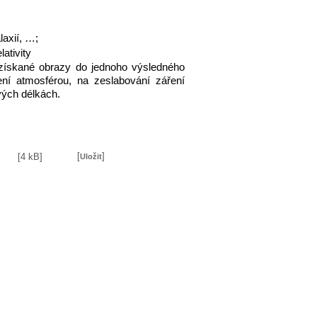
laxií, …;
lativity
 získané obrazy do jednoho výsledného
ení atmosférou, na zeslabování záření
vých délkách.
[
]
[4 kB]
Uložit