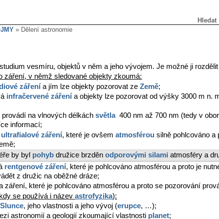
Hledat
OJMY
» Dělení astronomie
studium vesmíru, objektů v něm a jeho vývojem. Je možné ji rozdělit 
o záření, v němž sledované objekty zkoumá:
diové záření
a jím lze objekty pozorovat ze
Země
;
vá
infračervené záření
a objekty lze pozorovat od výšky 3000 m n. 
 provádí na vlnových délkách
světla
400 nm až 700 nm (tedy v oboru
íce informací;
á
ultrafialové záření
, které je ovšem
atmosférou
silně pohlcováno a 
Země;
éře by byl
pohyb
družice brzděn
odporovými silami
atmosféry a dru
vá
rentgenové záření
, které je pohlcováno atmosférou a proto je nut
ádět z družic na oběžné dráze;
ření, které je pohlcováno atmosférou a proto se pozorování prová
ěkdy se používá i název
astrofyzika
):
á
Slunce
, jeho vlastnosti a jeho vývoj (
erupce
, …);
ezi astronomií a geologií zkoumající vlastnosti
planet
;