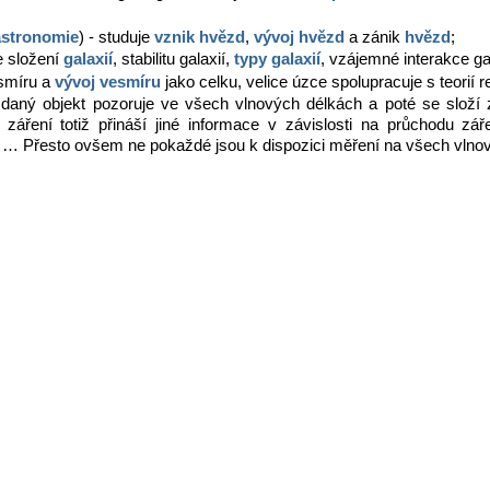
astronomie
) - studuje
vznik hvězd
,
vývoj hvězd
a zánik
hvězd
;
e složení
galaxií
, stabilitu galaxií,
typy galaxií
, vzájemné interakce ga
smíru a
vývoj vesmíru
jako celku, velice úzce spolupracuje s teorií re
e daný objekt pozoruje ve všech vlnových délkách a poté se složí
záření totiž přináší jiné informace v závislosti na průchodu zář
lo, … Přesto ovšem ne pokaždé jsou k dispozici měření na všech vlno