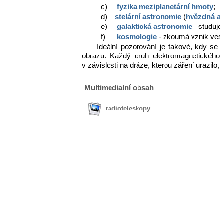
c)
fyzika meziplanetární hmoty
;
d)
stelární astronomie
(
hvězdná 
e)
galaktická astronomie
- studuj
f)
kosmologie
- zkoumá vznik ve
Ideální pozorování je takové, kdy s
obrazu. Každý druh elektromagnetického 
v závislosti na dráze, kterou záření urazi
Multimedialní obsah
radioteleskopy