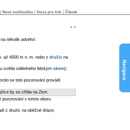
|
Nová multimédia
|
Verze pro tisk
|
Článek
«
»
na několik odvětví:
m. až 4000 m n. m. nebo z
družic
na
 světla viditelného lidským
okem
);
proto se toto pozorování provádí
žice by se zřítila na Zem.
né pozorování v tomto oboru
dí z družic na oběžné dráze;