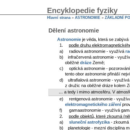
Encyklopedie fyziky
Hlavní strana
»
ASTRONOMIE
»
ZÁKLADNÍ P
Dělení astronomie
Astronomie
je věda, která se zabývá 
1.
podle druhu elektromagnetickéh
a) radiová astronomie - využívá
ra
b) infračervená astronomie - využí
oběžné
dráze
Země;
c) optická astronomie - pozorování
tento obor astronomie přináší nejv
d) ultrafialová astronomie - využív
z družic na oběžné dráze kolem 
… a tedy i mimo atmosféru. V atmosf
e) rentgenová astronomie - využí
elektromagnetického záření
prov
f) gamaastronomie - využívá gama zá
2.
podle objektů, které zkoumá (n
a)
sluneční astrofyzika
- zkoum
b) planetologie - mezní disciplína m