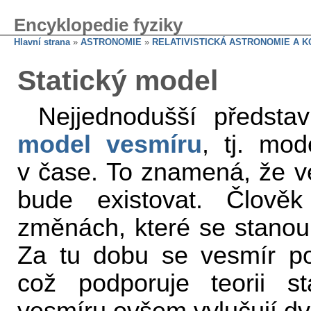
Encyklopedie fyziky
Hlavní strana
»
ASTRONOMIE
»
RELATIVISTICKÁ ASTRONOMIE A 
Statický model
Nejjednodušší předsta
model vesmíru
, tj. mod
v čase. To znamená, že ve
bude existovat. Člově
změnách, které se stanou 
Za tu dobu se vesmír p
což podporuje teorii st