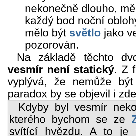
nekonečně dlouho, mělo
každý bod noční oblohy
mělo být
světlo
jako ve
pozorován.
Na základě těchto dv
vesmír není statický
. Z 
vyplývá, že nemůže být
paradox by se objevil i zde
Kdyby byl vesmír nek
kterého bychom se ze
svítící hvězdu. A to je