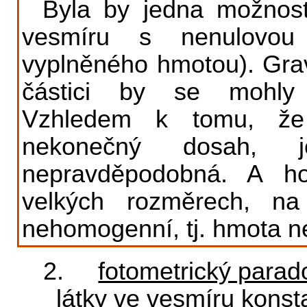
Byla by jedna možnost,
vesmíru s nenulovou 
vyplněného hmotou). Grav
částici by se mohly
Vzhledem k tomu, 
nekonečný dosah, 
nepravděpodobná. A h
velkých rozměrech, na
nehomogenní, tj. hmota ne
2.
fotometrický parad
látky ve vesmíru konst