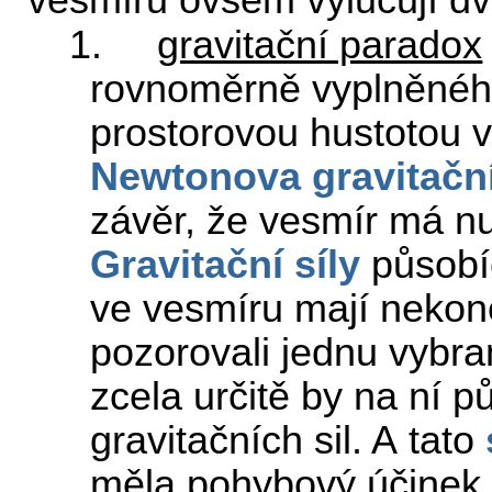
vesmíru ovšem vylučují d
1.
gravitační paradox
rovnoměrně vyplněného
prostorovou hustotou 
Newtonova
gravitač
závěr, že vesmír má nu
Gravitační síly
působí
ve vesmíru mají neko
pozorovali jednu vybr
zcela určitě by na ní p
gravitačních sil. A tato
měla pohybový účinek -