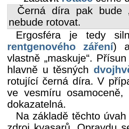
Černá díra pak bude „
nebude rotovat.
Ergosféra je tedy si
rentgenového záření
) 
vlastně „maskuje“. Přísun
hlavně u těsných
dvojhv
rotující černá díra. V pří
ve vesmíru osamoceně, je
dokazatelná.
Na základě těchto úvah 
zdroj kvasarů. Opravdu se