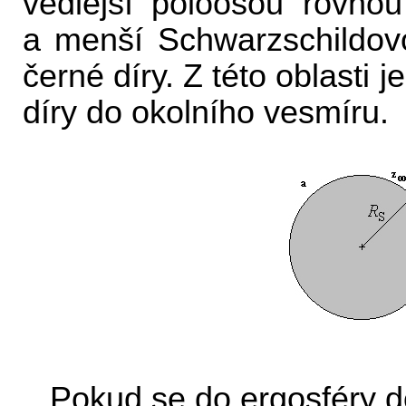
vedlejší poloosou rovno
a menší Schwarzschildov
černé díry. Z této oblasti
díry do okolního vesmíru.
Pokud se do ergosféry 