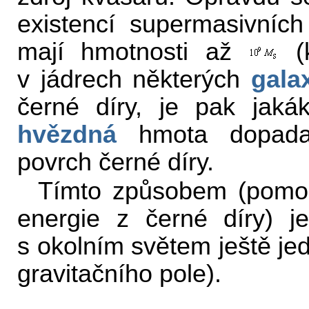
existencí supermasivních 
mají hmotnosti až
(
v jádrech některých
galax
černé díry, je pak jaká
hvězdná
hmota dopadají
povrch černé díry.
Tímto způsobem (pomoc
energie z černé díry) j
s okolním světem ještě j
gravitačního pole).