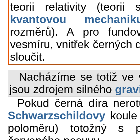
teorii relativity (teorii
kvantovou mechanik
rozměrů). A pro fund
vesmíru, vnitřek černých d
sloučit.
Nacházíme se totiž ve 
jsou zdrojem silného
grav
Pokud černá díra nerotu
Schwarzschildovy
koule 
poloměru) totožný s 