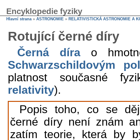
Encyklopedie fyziky
Hlavní strana
»
ASTRONOMIE
»
RELATIVISTICKÁ ASTRONOMIE A 
Rotující černé díry
Černá díra
o hmotn
Schwarzschildovým po
platnost současné fy
relativity
).
Popis toho, co se d
černé díry není znám ani 
zatím teorie, která by 