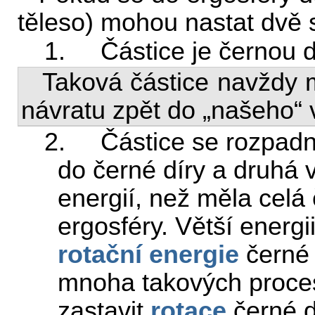
těleso) mohou nastat dvě 
1. Částice je černou d
Taková částice navždy m
návratu zpět do „našeho“ 
2. Částice se rozpadne
do černé díry a druhá v
energií, než měla celá
ergosféry. Větší energi
rotační energie
černé 
mnoha takových proce
zastavit
rotace
černé d