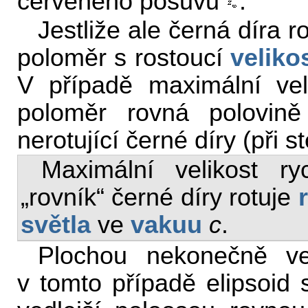
červeného posuvu
.
Jestliže ale černá díra ro
poloměr s rostoucí
veliko
V případě maximální velik
poloměr rovná polovině
nerotující černé díry (při s
Maximální velikost r
„rovník“ černé díry rotuje
světla
ve
vakuu
c
.
Plochou nekonečně ve
v tomto případě elipsoid 