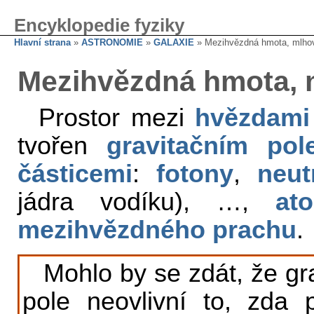
Encyklopedie fyziky
Hlavní strana
»
ASTRONOMIE
»
GALAXIE
» Mezihvězdná hmota, mlho
Mezihvězdná hmota, 
Prostor mezi
hvězdami
tvořen
gravitačním pol
částicemi
:
fotony
,
neut
jádra vodíku), …,
at
mezihvězdného prachu
.
Mohlo by se zdát, že gr
pole neovlivní to, zda 