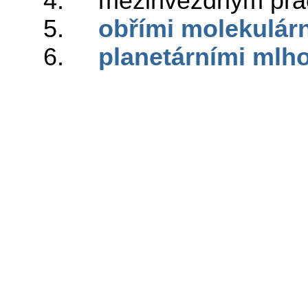
4. mezihvězdným pra
5.
obřími molekulár
6.
planetárními mlh