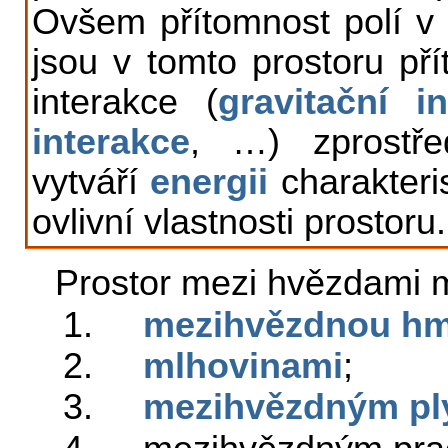
Ovšem přítomnost polí v
jsou v tomto prostoru pří
interakce (
gravitační i
interakce
, …) zprostř
vytváří
energii
charakteris
ovlivní vlastnosti prostoru.
Prostor mezi hvězdami 
1.
mezihvězdnou h
2.
mlhovinami
;
3.
mezihvězdným p