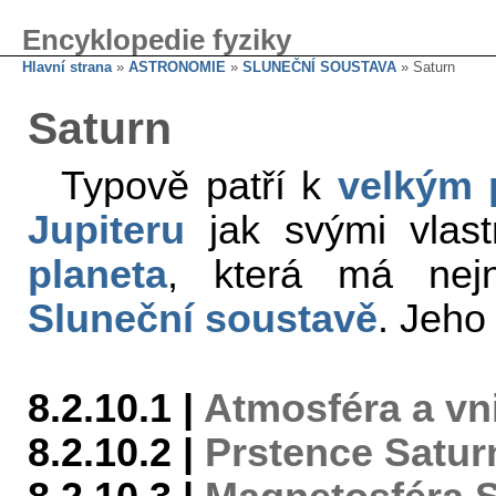
Encyklopedie fyziky
Hlavní strana
»
ASTRONOMIE
»
SLUNEČNÍ SOUSTAVA
» Saturn
Saturn
Typově patří k
velkým 
Jupiteru
jak svými vlast
planeta
, která má nejn
Sluneční soustavě
. Jeho
8.2.10.1 |
Atmosféra a vni
8.2.10.2 |
Prstence Satur