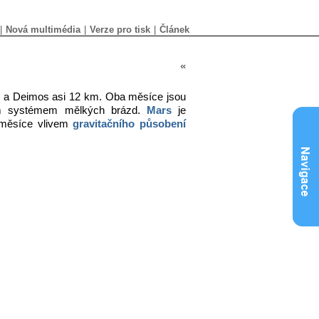
|
Nová multimédia
|
Verze pro tisk
|
Článek
«
 a Deimos asi 12 km. Oba měsíce jsou
m systémem mělkých brázd.
Mars
je
a měsíce vlivem
gravitačního působení