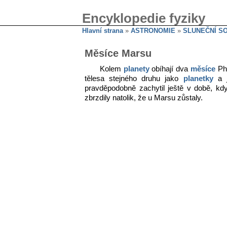
Encyklopedie fyziky
Hlavní strana
»
ASTRONOMIE
»
SLUNEČNÍ S
Měsíce Marsu
Kolem
planety
obíhají dva
měsíce
Pho
tělesa stejného druhu jako
planetky
a j
pravděpodobně zachytil ještě v době, kdy
zbrzdily natolik, že u Marsu zůstaly.