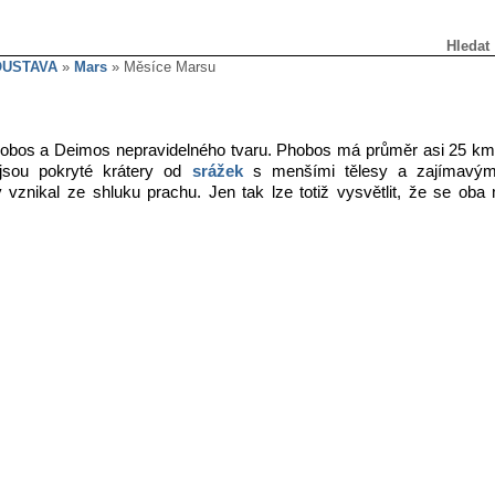
Hledat
OUSTAVA
»
Mars
» Měsíce Marsu
bos a Deimos nepravidelného tvaru. Phobos má průměr asi 25 km
sou pokryté krátery od
srážek
s menšími tělesy a zajímavý
 vznikal ze shluku prachu. Jen tak lze totiž vysvětlit, že se ob