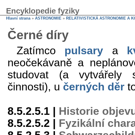
Encyklopedie fyziky
Hlavní strana
»
ASTRONOMIE
»
RELATIVISTICKÁ ASTRONOMIE A 
Černé díry
Zatímco
pulsary
a
k
neočekávaně a neplánově
studovat (a vytvářely 
činnosti), u
černých děr
to
8.5.2.5.1 |
Historie objev
8.5.2.5.2 |
Fyzikální char