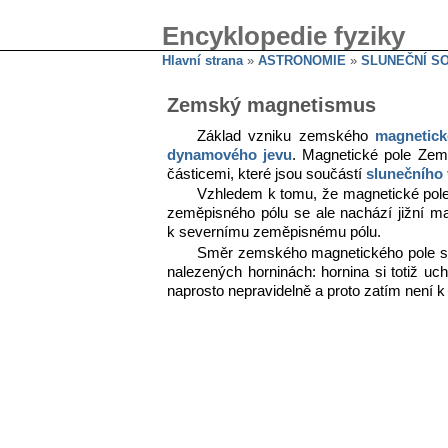
Encyklopedie fyziky
Hlavní strana
»
ASTRONOMIE
»
SLUNEČNÍ S
Zemský magnetismus
Základ vzniku zemského
magnetick
dynamového jevu
. Magnetické pole Země
částicemi, které jsou součástí
slunečního 
Vzhledem k tomu, že magnetické pol
zeměpisného pólu se ale nachází jižní m
k severnímu zeměpisnému pólu.
Směr zemského magnetického pole se ča
nalezených horninách: hornina si totiž uc
naprosto nepravidelně a proto zatím není 