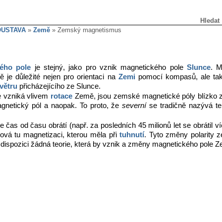
Hledat
OUSTAVA
»
Země
» Zemský magnetismus
ého pole
je stejný, jako pro vznik magnetického pole
Slunce
. M
 je důležité nejen pro orientaci na
Zemi
pomocí kompasů, ale také
větru
přicházejícího ze Slunce.
e vzniká vlivem
rotace
Země, jsou zemské magnetické póly blízko z
agnetický pól a naopak. To proto, že
severní
se tradičně nazývá ten
s od času obrátí (např. za posledních 45 milionů let se obrátil víc
hová tu magnetizaci, kterou měla při
tuhnutí
. Tyto změny polarity 
k dispozici žádná teorie, která by vznik a změny magnetického pole 