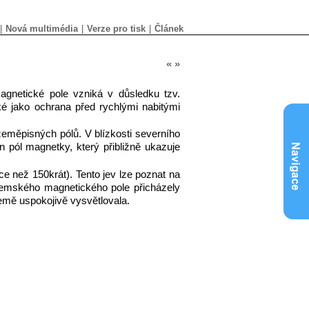
|
Nová multimédia
|
Verze pro tisk
|
Článek
«
»
agnetické pole vzniká v důsledku tzv.
 jako ochrana před rychlými nabitými
eměpisných pólů. V blízkosti severního
 pól magnetky, který přibližně ukazuje
e než 150krát). Tento jev lze poznat na
zemského magnetického pole přicházely
Země uspokojivě vysvětlovala.