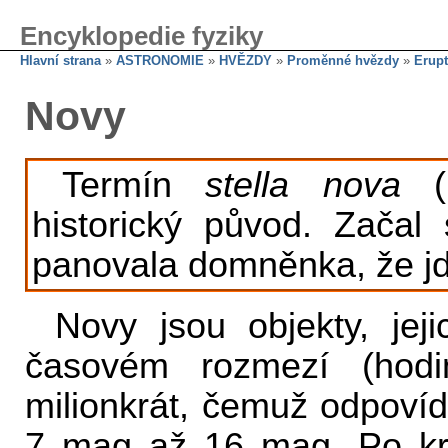
Encyklopedie fyziky
Hlavní strana
»
ASTRONOMIE
»
HVĚZDY
»
Proměnné hvězdy
»
Erup
Novy
Termín
stella nova
(l
historický původ. Začal
panovala domněnka, že jde
Novy jsou objekty, jej
časovém rozmezí (ho
milionkrát, čemuž odpov
7 mag až 16 mag. Po krá