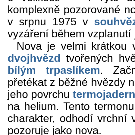
komplexně pozorované n
v srpnu 1975 v
souhvě
vyzáření během vzplanutí 
Nova je velmi krátkou 
dvojhvězd
tvořených hv
bílým trpaslíkem
. Zač
přetékat z běžné hvězdy na
jeho povrchu
termojadern
na helium. Tento termonu
charakter, odhodí vrchní 
pozoruje jako nova.