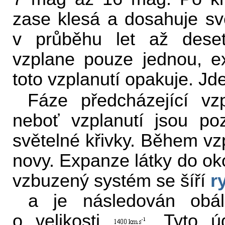
zase klesá a dosahuje sv
v průběhu let až deseti
vzplane pouze jednou, ex
toto vzplanutí opakuje. Jde
Fáze předcházející vz
neboť vzplanutí jsou p
světelné křivky. Během vz
novy. Expanze látky do oko
vzbuzený systém se šíří
r
a je následován obálko
o velikosti
. Tyto ú