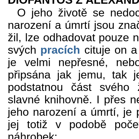
DIOFANTOS Z ALEXAND
O jeho životě se nedo
narození a úmrtí jsou zna
žil, lze odhadovat pouze n
svých
pracích
cituje on a 
je velmi nepřesné, neb
připsána jak jemu, tak j
podstatnou část svého ž
slavné knihovně. I přes n
jeho narození a úmrtí, je
jej totiž v podobě poče
náhrobek: