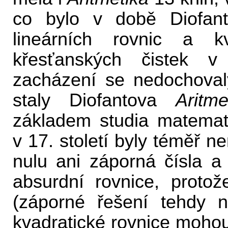
co bylo v době Diofan
lineárních rovnic a kv
křesťanských čistek 
zacházení se nedochovaly
staly Diofantova
Aritme
základem studia matemati
v 17. století byly téměř n
nulu ani záporná čísla a
absurdní rovnice, proto
(záporné řešení tehdy n
kvadratické rovnice mohou