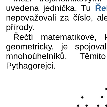
uvedena jednička. Tu
Ře
nepovažovali za číslo, a
přírody.
Řečtí matematikové, k
geometricky, je spojov
mnohoúhelníků. Těmi
Pythagorejci.