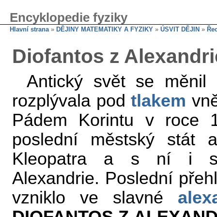
Encyklopedie fyziky
Hlavní strana
»
DĚJINY MATEMATIKY A FYZIKY
»
ÚSVIT DĚJIN
»
Řec
Diofantos z Alexandri
Antický svět se měnil
rozplývala pod
tlakem
vně
Pádem Korintu v roce 14
poslední městský stát a
Kleopatra a s ní i s
Alexandrie. Poslední přeh
vzniklo ve slavné
alex