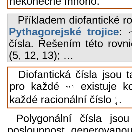
nekonečně mnoho.
Příkladem diofantické rov
Pythagorejské trojice
:
čísla. Řešením této rovnic
(5, 12, 13); …
Diofantická čísla jsou 
pro každé
existuje k
každé racionální číslo
.
Polygonální čísla jsou
posloupnost generovanou