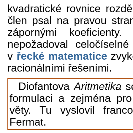
kvadratické rovnice rozděl
člen psal na pravou stra
zápornými koeficienty
nepožadoval celočíselné
v
řecké matematice
zvyke
racionálními řešeními.
Diofantova
Aritmetika
se
formulaci a zejména pro
věty. Tu vyslovil fran
Fermat.