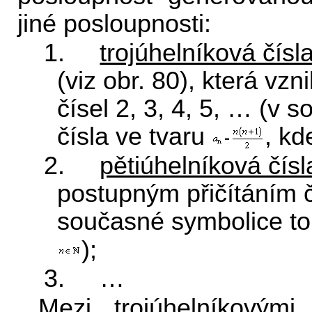
jiné posloupnosti:
1.
trojúhelníková čísl
(viz obr. 80), která vz
čísel 2, 3, 4, 5, … (v 
čísla ve tvaru
, k
2.
pětiúhelníková čísl
postupným přičítáním čí
současné symbolice to 
);
3. …
Mezi trojúhelníkovými