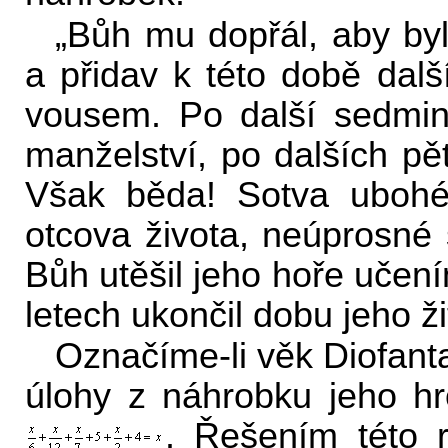
„Bůh mu dopřál, aby by
a přidav k této době další
vousem. Po další sedmin
manželství, po dalších pě
Však běda! Sotva ubohé 
otcova života, neúprosné s
Bůh utěšil jeho hoře učení
letech ukončil dobu jeho žit
Označíme-li věk Diofan
úlohy z náhrobku jeho hr
. Řešením této r