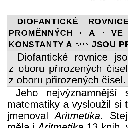
DIOFANTICKÉ ROVNI
PROMĚNNÝCH
A
VE 
KONSTANTY A
JSOU P
Diofantické rovnice js
z oboru přirozených čísel
z oboru přirozených čísel.
Jeho nejvýznamnější 
matematiky a vysloužil si 
jmenoval
Aritmetika
. Ste
měla i
Aritmetika
13 knih, 