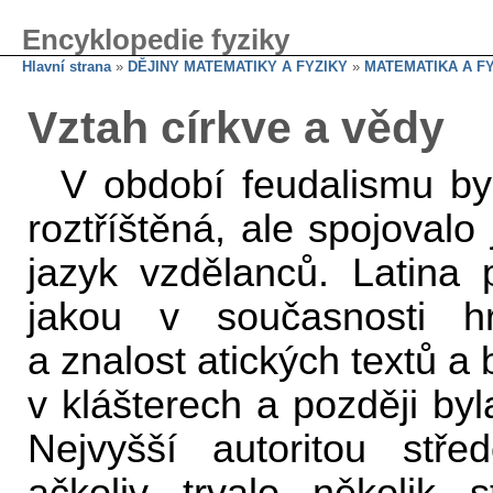
Encyklopedie fyziky
Hlavní strana
»
DĚJINY MATEMATIKY A FYZIKY
»
MATEMATIKA A F
Vztah církve a vědy
V období feudalismu byl
roztříštěná, ale spojovalo 
jazyk vzdělanců. Latina 
jakou v současnosti hra
a znalost atických textů a
v klášterech a později byl
Nejvyšší autoritou stře