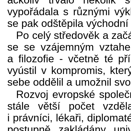
ačkoliv trvalo několik 
vypořádala s různými výk
se pak odštěpila východní 
Po celý středověk a zač
se se vzájemným vztahem
a filozofie - včetně té p
vyústil v kompromis, kter
sebe oddělil a umožnil sv
Rozvoj evropské společ
stále větší počet vzděl
i právníci, lékaři, diplom
postupně zakládány uni