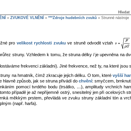
Hledat
ĚNÍ
»
ZVUKOVÉ VLNĚNÍ
»
***Zdroje hudebních zvuků
» Strunné nástroje
možné pro
velikost rychlosti
zvuku
ve struně odvodit vztah
růřez struny. Vzhledem k tomu, že struna délky
l
je upevněna na dvo
ostáváme frekvenci základní). Jiné frekvence, než ty, na které jsou 
í struny na hmatník, čímž zkracuje jejich délku. O tom, které
vyšší ha
e hlavně způsob, jak se struna přivádí do
chvění
: smyčcem, brnknut
brnkáním pomocí tvrdého bodu (trsátko, …), amplitudy vrchních h
v tomto případě je až nepříjemně ostrý, snesitelný jen při ocelových st
brnká měkkým prstem, převládá ve zvuku struny základní tón a vrch
lným (např. harfa).