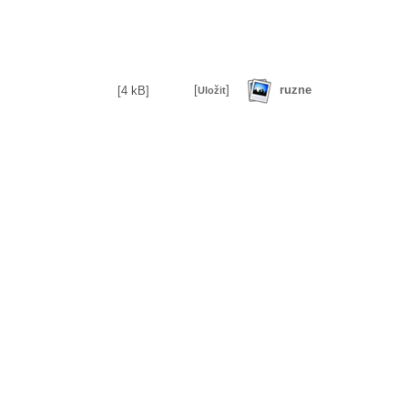
ruzne
[
]
[4 kB]
Uložit