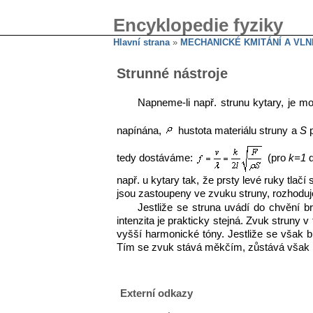
Encyklopedie fyziky
Hlavní strana
»
MECHANICKÉ KMITÁNÍ A VLN
Strunné nástroje
Napneme-li např. strunu kytary, je 
napínána,
hustota materiálu struny a
S
p
tedy dostáváme:
(pro
k=1
d
např. u kytary tak, že prsty levé ruky tlač
jsou zastoupeny ve zvuku struny, rozhoduj
Jestliže se struna uvádí do chvění 
intenzita je prakticky stejná. Zvuk struny 
vyšší harmonické tóny. Jestliže se však 
Tím se zvuk stává měkčím, zůstává však p
Externí odkazy