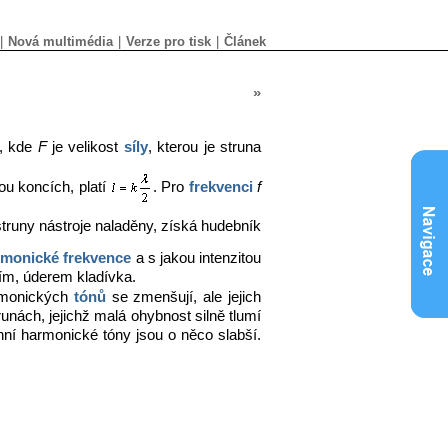
|
Nová multimédia
|
Verze pro tisk
|
Článek
»
, kde
F
je velikost
síly
, kterou je struna
u koncích, platí
. Pro
frekvenci
f
struny nástroje naladěny, získá hudebník
rmonické frekvence
a s jakou intenzitou
ím, úderem kladívka.
armonických
tónů
se zmenšují, ale jejich
runách, jejichž malá ohybnost silně tlumí
ní harmonické tóny jsou o něco slabší.