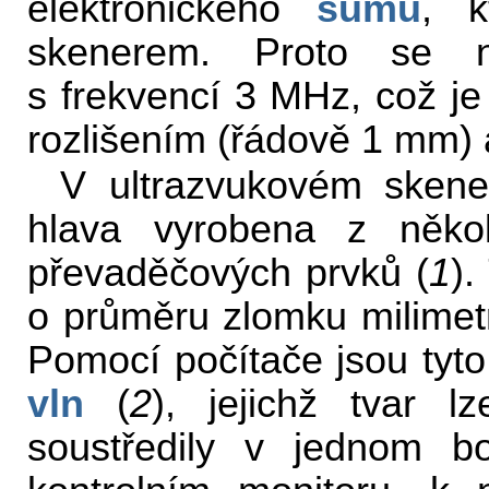
elektronického
šumu
, k
skenerem. Proto se ne
s frekvencí 3 MHz, což j
rozlišením (řádově 1 mm) 
V ultrazvukovém skener
hlava vyrobena z několi
převaděčových prvků (
1
).
o průměru zlomku milimetr
Pomocí počítače jsou tyto
vln
(
2
), jejichž tvar l
soustředily v jednom b