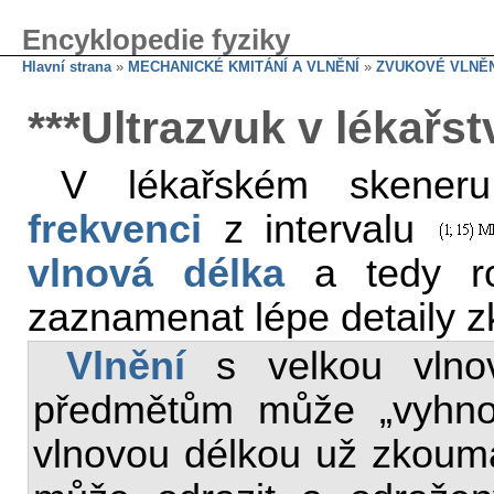
Encyklopedie fyziky
Hlavní strana
»
MECHANICKÉ KMITÁNÍ A VLNĚNÍ
»
ZVUKOVÉ VLNĚN
***Ultrazvuk v lékařst
V lékařském skene
frekvenci
z intervalu
vlnová délka
a tedy ros
zaznamenat lépe detaily z
Vlnění
s velkou vlno
předmětům může „vyhnou
vlnovou délkou už zkouma