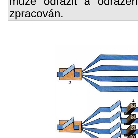
může odrazit a odražen
zpracován.