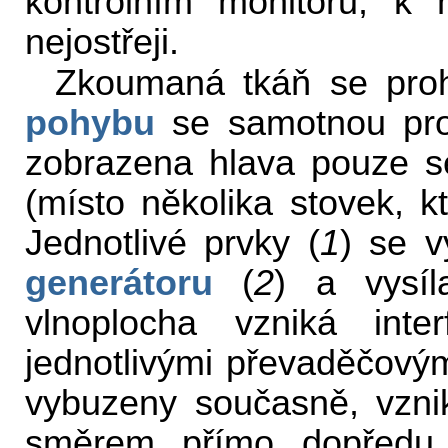
kontrolním monitoru, k 
nejostřeji.
Zkoumaná tkáň se prohl
pohybu
se samotnou proh
zobrazena hlava pouze s
(místo několika stovek, k
Jednotlivé prvky (
1
) se v
generátoru
(
2
) a vysíl
vlnoplocha vzniká inte
jednotlivými převaděčovým
vybuzeny současně, vznik
směrem přímo dopředu