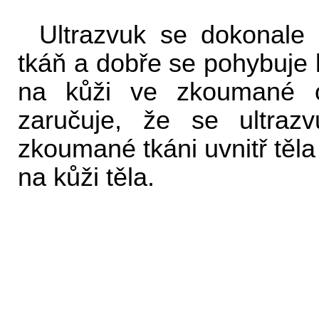
Ultrazvuk se dokonale
tkáň a dobře se pohybuje 
na kůži ve zkoumané ob
zaručuje, že se ultraz
zkoumané tkáni uvnitř těl
na kůži těla.