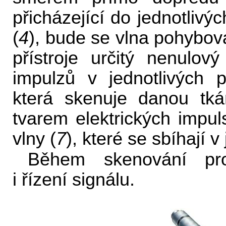
přicházející do jednotliv
(
4
), bude se vlna pohybova
přístroje určitý nenulový
impulzů v jednotlivých 
která skenuje danou tká
tvarem elektrických impul
vlny (
7
), které se sbíhají 
Během skenování prob
i řízení signálu.