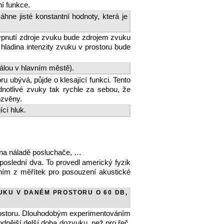
í funkce.
hne jisté konstantní hodnoty, která je
vypnutí zdroje zvuku bude zdrojem zvuku
 hladina intenzity zvuku v prostoru bude
rálou v hlavním městě).
u ubývá, půjde o klesající funkci. Tento
dnotlivé zvuky tak rychle za sebou, že
ozvěny.
cí hluk.
, na náladě posluchače, …
poslední dva. To provedl americký fyzik
vním z měřítek pro posouzení akustické
UKU V DANÉM PROSTORU O 60 DB,
rostoru. Dlouhodobým experimentováním
odnější delší doba dozvuku, než pro řeč.