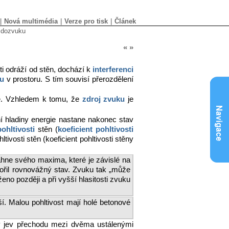
|
Nová multimédia
|
Verze pro tisk
|
Článek
 dozvuku
«
»
i odráží od stěn, dochází k
interferenci
u
v prostoru. S tím souvisí přerozdělení
ce. Vzhledem k tomu, že
zdroj zvuku
je
ní hladiny energie nastane nakonec stav
pohltivosti
stěn (
koeficient pohltivosti
ltivosti stěn (koeficient pohltivosti stěny
áhne svého maxima, které je závislé na
vořil rovnovážný stav. Zvuku tak „může
eno později a při vyšší hlasitosti zvuku
ší. Malou pohltivost mají holé betonové
ý jev přechodu mezi dvěma ustálenými