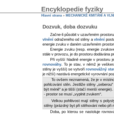
Encyklopedie fyziky
Hlavní strana
»
MECHANICKÉ KMITÁNÍ A VLN
Dozvuk, doba dozvuku
Začne-li působit v uzavřeném prostor
vlnění
odraženého od stěny a
vlnění
postu
energie zvuku v daném uzavřeném prostor
Energie zvuku (resp. energie zvuko
stále v provozu, je do prostoru dodávána p
Při vyšší hladině energie v prostoru
rovnováhy
. To je stav, v němž je veške
stěny je vyšší) se vytvoří
rovnovážný sta
je nižší) nastává energetické vyrovnání pozd
To ovšem neznamená, že je v místnos
pohlcování stěn. Jestliže stěny „seberou
být méně“ a je tišší (stačí menší energie)
- prostor se musí „vyplnit zvukem“.
Velkou pohltivost mají stěny s polyst
stěny (prázdný byt při stěhování nebo při 
Doba, po kterou se nastoluje rovno