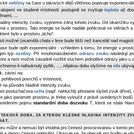
tické
veličiny
na čase u takových dějů většinou popisuje exponenciáln
 zatopení ve studené místnosti: postupně se zvyšuje
teplota
až dosá
ěnami, …
 hladiny intenzity zvuku, vypneme zdroj tohoto zvuku. Od okamžiku 
ená v prostoru. Tato energie se bude nadále pohlcovat ve stěnách a
teré bylo v prostoru „ticho“.
osti možné (osamělá chata v lese bude tišší než kancelář nad magist
čase bude opět exponenciální - vzhledem k tomu, že energie v prostor
 jen typ
ozvěny
. Při mnohonásobeném
odrazu zvuku
následují je
rostor a není možné zásadně rozlišit sluchem jednotlivé odrazy jako u 
bouchneme-li nafouknutý pytlík, …, nějakou dobu slyšíme na
síle
ubývají
, závisí na:
pohltivosti povrchů v místnosti;
 na původní hladině intenzity zvuku;
ivost posluchačova
ucha
(např. nahluchlý přestane slyšet zvuk dříve)
 jako parametr prostoru, je třeba vyloučit z právě uvedených bodů 
zavedením pojmu
standardní doba dozvuku
T
, která se stala hla
TAKOVÁ DOBA, ZA KTEROU KLESNE HLADINA INTENZITY ZV
RÁT.
ru může a nemusí být vhodná pro činnost provozovanou v tomto p
 sál a danou činnost optimální. Ukazuje se, že obecně pro hudbu je vh