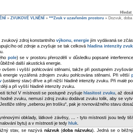
Hledat
ĚNÍ
»
ZVUKOVÉ VLNĚNÍ
»
***Zvuk v uzavřeném prostoru
» Dozvuk, doba
u zvukový zdroj konstantního
výkonu
,
energie
jím vydávaná se zčást
pujícího od zdroje a zvyšuje se tak celková
hladina intenzity
zvuk
u.
vého
pole
) se v prostoru přerozdělí v důsledku popsané interferen
růběžně další akustická energie.
 je ovšem i vyšší pohlcování stěnami, takže při postupném zvyšová
rá energie vyzářená zdrojem zvuku pohlcována stěnami. Při větší
v
(ustálený stav) dříve a při nižší hladině intenzity zvuku. Při malé poh
ěji a při vyšší hladině intenzity zvuku.
ti ticho! V místnosti se postupně zvyšuje
hlasitost zvuku
, až dos
“ hodně zvuku, nemusí zdroj zvuku dodávat zvuku tolik, aby se vyt
. Jestliže stěny „seberou jen trošku“, pak je rovnovážného stavu dosaž
yrénovými obklady, látkové závěsy, … - tyto místnosti jsou tedy tiš
malování bytu) a v místnosti je tedy
hluk
.
vážný stav, se nazývá
názvuk
(
doba názvuku
). Jedná se o běžn