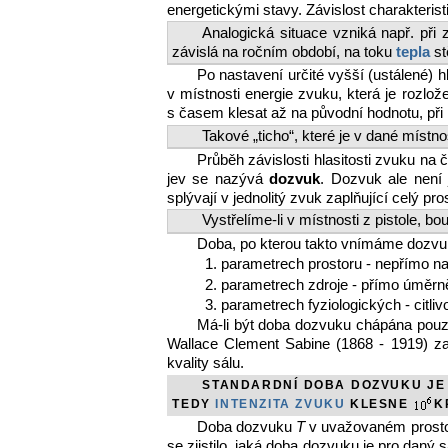
energetickými stavy. Závislost charakteris
Analogická situace vzniká např. při
závislá na ročním období, na toku
tepla
st
Po nastavení určité vyšší (ustálené)
v místnosti energie zvuku, která je rozlož
s časem klesat až na původní hodnotu, při k
Takové „ticho“, které je v dané místn
Průběh závislosti hlasitosti zvuku na 
jev se nazývá
dozvuk
. Dozvuk ale není
splývají v jednolitý zvuk zaplňující celý p
Vystřelíme-li v místnosti z pistole, 
Doba, po kterou takto vnímáme dozvuk
1. parametrech prostoru - nepřímo na 
2. parametrech zdroje - přímo úměrně
3. parametrech fyziologických - citl
Má-li být doba dozvuku chápána pouze
Wallace Clement Sabine (1868 - 1919) 
kvality sálu.
STANDARDNÍ DOBA DOZVUKU JE 
TEDY
INTENZITA ZVUKU
KLESNE
K
Doba dozvuku
T
v uvažovaném prosto
se zjistilo, jaká doba dozvuku je pro daný