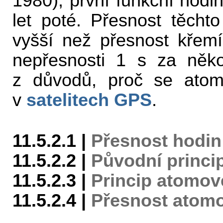
1980); první funkční hodi
let poté. Přesnost těchto
vyšší než přesnost křemí
nepřesnosti 1 s za někol
z důvodů, proč se atomo
v
satelitech
GPS
.
11.5.2.1 |
Přesnost hodi
11.5.2.2 |
Původní princi
11.5.2.3 |
Princip atomov
11.5.2.4 |
Přesnost atom