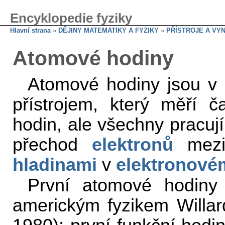
Encyklopedie fyziky
Hlavní strana
»
DĚJINY MATEMATIKY A FYZIKY
»
PŘÍSTROJE A VY
Atomové hodiny
Atomové hodiny jsou v
přístrojem, který měří č
hodin, ale všechny pracují
přechod
elektronů
mezi 
hladinami
v
elektronové
První atomové hodiny
americkým fyzikem Willa