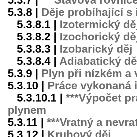
5.3.7 |
***Stavová rovnic
5.3.8 |
Děje probíhající s
5.3.8.1 |
Izotermický dě
5.3.8.2 |
Izochorický dě
5.3.8.3 |
Izobarický děj
5.3.8.4 |
Adiabatický dě
5.3.9 |
Plyn při nízkém a
5.3.10 |
Práce vykonaná 
5.3.10.1 |
***Výpočet p
plynem
5.3.11 |
***Vratný a nevra
5.3.12 |
Kruhový děj