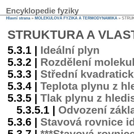
Encyklopedie fyziky
Hlavní strana
»
MOLEKULOVÁ FYZIKA A TERMODYNAMIKA
» STRUK
STRUKTURA A VLAS
5.3.1 |
Ideální plyn
5.3.2 |
Rozdělení molekul
5.3.3 |
Střední kvadratick
5.3.4 |
Teplota plynu z h
5.3.5 |
Tlak plynu z hledi
5.3.5.1 |
Odvození zákla
5.3.6 |
Stavová rovnice i