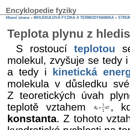
Encyklopedie fyziky
Hlavní strana
»
MOLEKULOVÁ FYZIKA A TERMODYNAMIKA
»
STRUK
Teplota plynu z hledi
S rostoucí
teplotou
se
molekul, zvyšuje se tedy 
a tedy i
kinetická energ
molekula v důsledku s
Z teoretických úvah ply
teplotě vztahem
, 
konstanta
. Z tohoto vztah