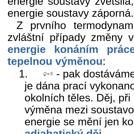
energie soustavy zvětšila
energie soustavy záporná.
Z prvního termodynam
zvláštní případy změny v
energie konáním prác
tepelnou výměnou
:
1.
- pak dostávám
je dána prací vykonan
okolních těles. Děj, p
výměna mezi soustavou 
energie se mění jen k
adiabatický děj
.