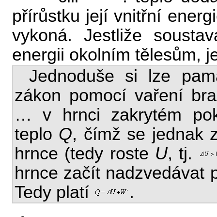
přírůstku její vnitřní energ
vykoná. Jestliže soust
energii okolním tělesům, j
Jednoduše si lze pam
zákon pomocí vaření bram
… v hrnci zakrytém pok
teplo
Q
, čímž se jednak z
hrnce (tedy roste
U
, tj.
hrnce začít nadzvedávat p
Tedy platí
.