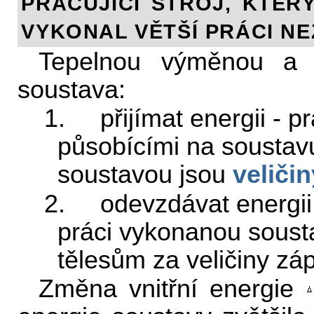
PRACUJÍCÍ STROJ, KTE
VYKONAL VĚTŠÍ PRÁCI NE
Tepelnou výměnou a
soustava:
1. přijímat energii - p
působícími na soustavu 
soustavou jsou
veličin
2. odevzdávat energii 
práci vykonanou soust
tělesům za veličiny záp
Změna vnitřní energie