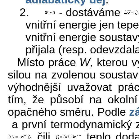
2.
- dostáváme
vnitřní energie jen t
vnitřní energie soustav
přijala (resp. odevzdala
Místo práce
W
, kterou 
silou na zvolenou soustav
výhodnější uvažovat prá
tím, že působí na okolní
opačného směru. Podle
z
a první termodynamický 
čili
: teplo dod