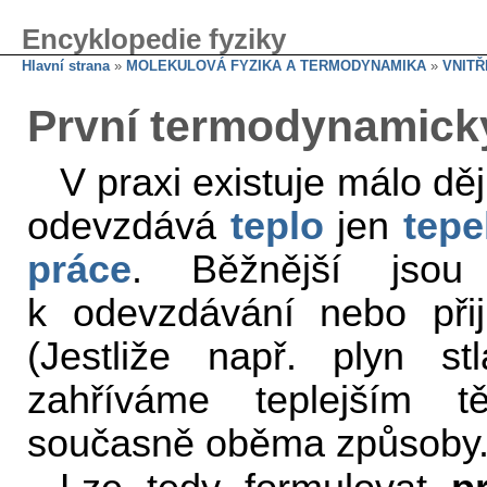
Encyklopedie fyziky
Hlavní strana
»
MOLEKULOVÁ FYZIKA A TERMODYNAMIKA
»
VNITŘ
První termodynamick
V praxi existuje málo děj
odevzdává
teplo
jen
tep
práce
. Běžnější jsou
k odevzdávání nebo při
(Jestliže např. plyn s
zahříváme teplejším t
současně oběma způsoby.