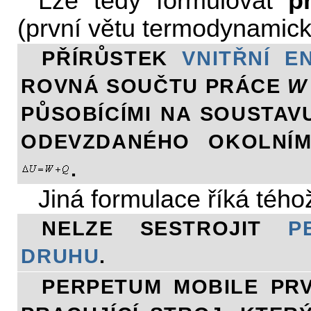
Lze tedy formulovat
p
(první větu termodynamick
PŘÍRŮSTEK
VNITŘNÍ E
ROVNÁ SOUČTU PRÁCE
W
PŮSOBÍCÍMI NA SOUSTAV
ODEVZDANÉHO OKOLNÍM
.
Jiná formulace říká téh
NELZE SESTROJIT
P
DRUHU
.
PERPETUM MOBILE PRV