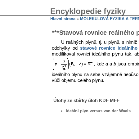
Encyklopedie fyziky
Hlavní strana
»
MOLEKULOVÁ FYZIKA A TE
***Stavová rovnice reálného 
U reálných plynů, tj. u plynů, s nimi
odchylky od
stavové rovnice ideálního
modifikoval rovnici ideálního plynu tak,
, kde
a
a
b
jsou empir
ideálního plynu na sebe vzájemně nepůs
vůči objemu celého plynu.
Úlohy ze sbírky úloh KDF MFF
Ideální plyn versus van der Waals