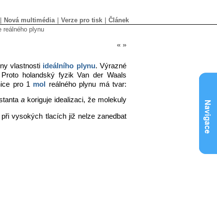
|
Nová multimédia
|
Verze pro tisk
|
Článek
e reálného plynu
«
»
ěny vlastnosti
ideálního plynu
. Výrazné
 Proto holandský fyzik Van der Waals
nice pro 1
mol
reálného plynu má tvar:
stanta
a
koriguje idealizaci, že molekuly
 při vysokých tlacích již nelze zanedbat