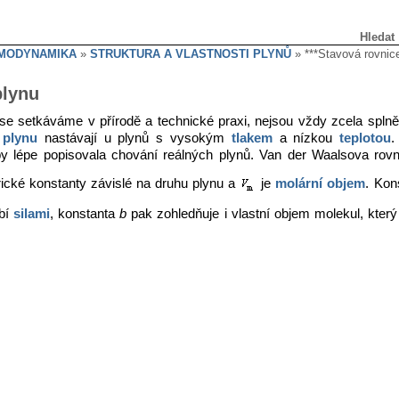
Hledat
RMODYNAMIKA
»
STRUKTURA A VLASTNOSTI PLYNŮ
» ***Stavová rovnic
plynu
ž se setkáváme v přírodě a technické praxi, nejsou vždy zcela spln
 plynu
nastávají u plynů s vysokým
tlakem
a nízkou
teplotou
.
 aby lépe popisovala chování reálných plynů. Van der Waalsova rov
ické konstanty závislé na druhu plynu a
je
molární objem
. Kon
obí
silami
, konstanta
b
pak zohledňuje i vlastní objem molekul, který