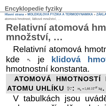
Encyklopedie fyziky
Hlavní strana
»
MOLEKULOVÁ FYZIKA A TERMODYNAMIKA
»
ZÁKL
atomová hmotnost, látkové množství, …
Relativní atomová hm
množství, …
Relativní atomová hmot
kde
je
klidová hmo
hmotnostní konstanta.
ATOMOVÁ HMOTNOSTÍ
ATOMU UHLÍKU
:
.
V tabulkách jsou uvád