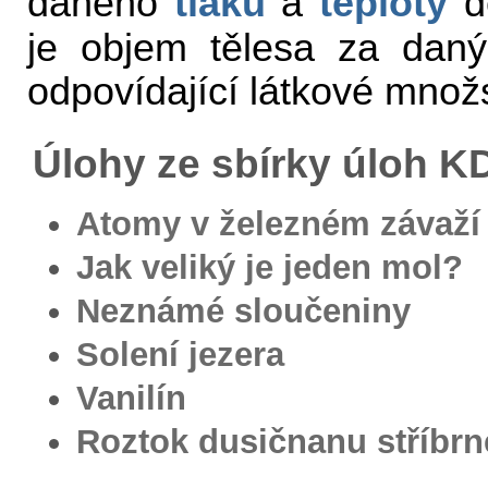
daného
tlaku
a
teploty
d
je objem tělesa za dan
odpovídající látkové množ
Úlohy ze sbírky úloh 
Atomy v železném závaží
Jak veliký je jeden mol?
Neznámé sloučeniny
Solení jezera
Vanilín
Roztok dusičnanu stříbr