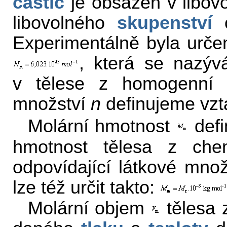
částic
je obsažen v libovo
libovolného
skupenství
o
Experimentálně byla určen
, která se nazýv
v tělese z homogenní
množství
n
definujeme vz
Molární hmotnost
def
hmotnost tělesa z che
odpovídající látkové mno
lze též určit takto:
Molární objem
tělesa 