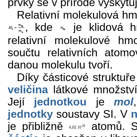
prvky se v přírodě vyskytu
Relativní molekulová h
, kde
je klidová h
relativní molekulové hm
součtu relativních atom
danou molekulu tvoří.
Díky částicové struktuř
veličina
látkové množstv
Její
jednotkou
je
mol
jednotky
soustavy SI. V
n
je přibližně
atomů. St