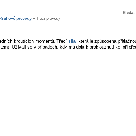
Hledat
Kruhové převody
» Třecí převody
ředních kroutících momentů. Třecí
síla
, která je způsobena přítlačno
m). Užívají se v případech, kdy má dojít k proklouznutí kol při pře