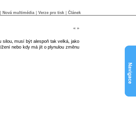
|
Nová multimédia
|
Verze pro tisk
|
Článek
«
»
u silou, musí být alespoň tak velká, jako
tížení nebo kdy má jít o plynulou změnu