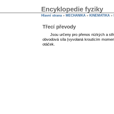
Encyklopedie fyziky
Hlavní strana
»
MECHANIKA
»
KINEMATIKA
»
Třecí převody
Jsou určeny pro přenos nízkých a st
obvodová síla (vyvolaná kroutícím momente
otáček.