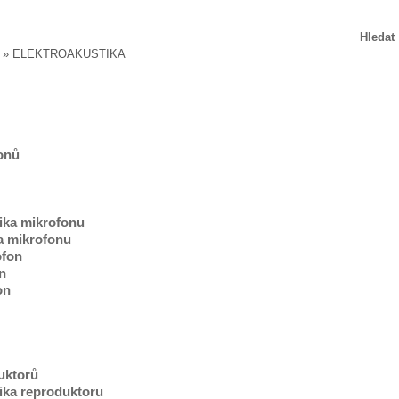
Hledat
» ELEKTROAKUSTIKA
fonů
tika mikrofonu
a mikrofonu
ofon
n
on
duktorů
tika reproduktoru