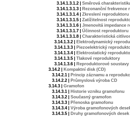
3.14.1.3.1.2 |
Směrová charakteristik
3.14.1.3.1.3 |
Rezonanční frekvence 
3.14.1.3.1.4 |
Zkreslení reproduktoru
3.14.1.3.1.5 |
Zatížitelnost reprodukt
3.14.1.3.1.6 |
Jmenovitá impedance r
3.14.1.3.1.7 |
Účinnost reproduktoru
3.14.1.3.1.8 |
Charakteristická citliv
3.14.1.3.2 |
Elektrodynamický reprodu
3.14.1.3.3 |
Piezoelektrický reprodukt
3.14.1.3.4 |
Elektrostatický reprodukto
3.14.1.3.5 |
Tlakové reproduktory
3.14.1.3.6 |
Reproduktorové soustavy
3.14.2 |
Kompaktní disk (CD)
3.14.2.1 |
Princip záznamu a reproduk
3.14.2.2 |
Průmyslová výroba CD
3.14.3 |
Gramofon
3.14.3.1 |
Historie vzniku gramofonu
3.14.3.2 |
Současný gramofon
3.14.3.3 |
Přenoska gramofonu
3.14.3.4 |
Výroba gramofonových dese
3.14.3.5 |
Druhy gramofonových desek