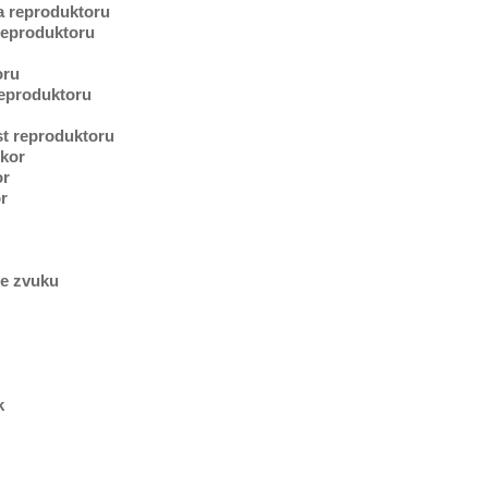
a reproduktoru
reproduktoru
oru
eproduktoru
ost reproduktoru
kor
or
r
ce zvuku
k