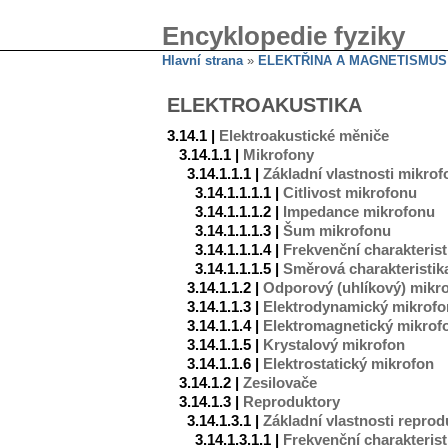
Encyklopedie fyziky
Hlavní strana
»
ELEKTŘINA A MAGNETISMUS
ELEKTROAKUSTIKA
3.14.1 |
Elektroakustické měniče
3.14.1.1 |
Mikrofony
3.14.1.1.1 |
Základní vlastnosti mikro
3.14.1.1.1.1 |
Citlivost mikrofonu
3.14.1.1.1.2 |
Impedance mikrofonu
3.14.1.1.1.3 |
Šum mikrofonu
3.14.1.1.1.4 |
Frekvenční charakteris
3.14.1.1.1.5 |
Směrová charakteristik
3.14.1.1.2 |
Odporový (uhlíkový) mikr
3.14.1.1.3 |
Elektrodynamický mikrofo
3.14.1.1.4 |
Elektromagnetický mikrof
3.14.1.1.5 |
Krystalový mikrofon
3.14.1.1.6 |
Elektrostatický mikrofon
3.14.1.2 |
Zesilovače
3.14.1.3 |
Reproduktory
3.14.1.3.1 |
Základní vlastnosti repro
3.14.1.3.1.1 |
Frekvenční charakteris