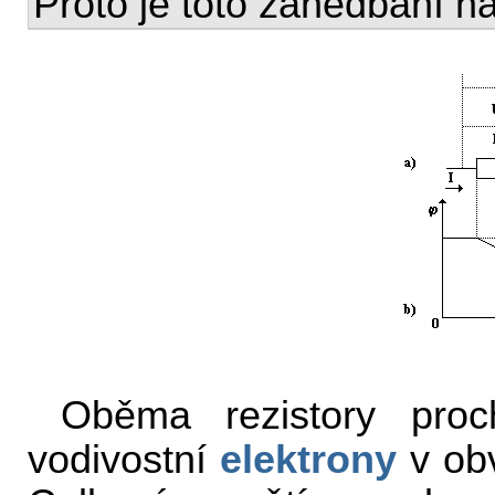
Proto je toto zanedbání n
Oběma rezistory pro
vodivostní
elektrony
v obv