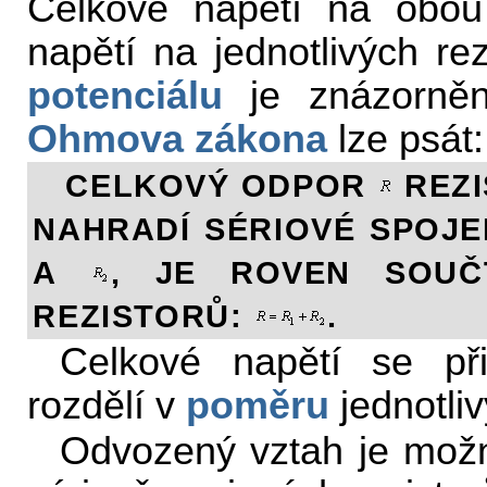
Celkové napětí na obou 
napětí na jednotlivých re
potenciálu
je znázorně
Ohmova zákona
lze psát
CELKOVÝ ODPOR
REZI
NAHRADÍ SÉRIOVÉ SPOJ
A
, JE ROVEN SOUČ
REZISTORŮ:
.
Celkové napětí se při
rozdělí v
poměru
jednotli
Odvozený vztah je možn