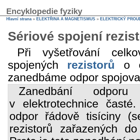
Encyklopedie fyziky
Hlavní strana
»
ELEKTŘINA A MAGNETISMUS
»
ELEKTRICKÝ PROU
Sériové spojení rezis
Při vyšetřování celk
spojených
rezistorů
o o
zanedbáme odpor spojovac
Zanedbání odporu
v elektrotechnice časté.
odpor řádově tisíciny (
rezistorů zařazených do