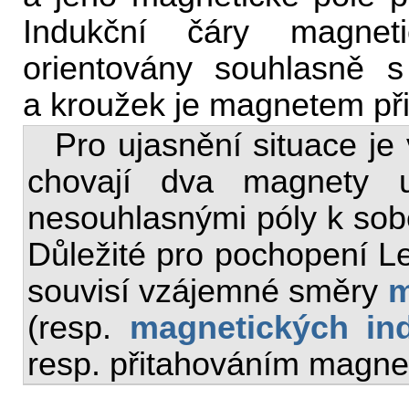
Indukční čáry magnet
orientovány souhlasně 
a kroužek je magnetem př
Pro ujasnění situace je
chovají dva magnety u
nesouhlasnými póly k sobě 
Důležité pro pochopení Le
souvisí vzájemné směry
m
(resp.
magnetických in
resp. přitahováním magne