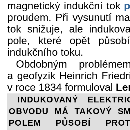
magnetický indukční tok
p
proudem. Při vysunutí ma
tok snižuje, ale indukov
pole, které opět působ
indukčního toku.
Obdobným problémem
a geofyzik Heinrich Fried
v roce 1834 formuloval
Le
INDUKOVANÝ ELEKTR
OBVODU MÁ TAKOVÝ SM
POLEM PŮSOBÍ PROT