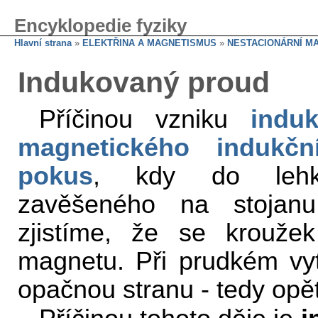
Encyklopedie fyziky
Hlavní strana
»
ELEKTŘINA A MAGNETISMUS
»
NESTACIONÁRNÍ M
Indukovaný proud
Příčinou vzniku
indu
magnetického indukčn
pokus
, kdy do lehké
zavěšeného na stojan
zjistíme, že se krouž
magnetu. Při prudkém vy
opačnou stranu - tedy op