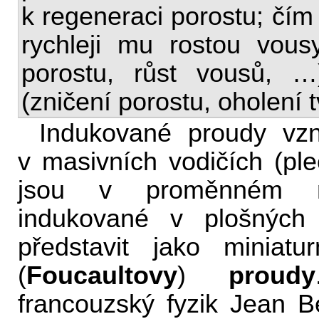
k regeneraci porostu; čím 
rychleji mu rostou vous
porostu, růst vousů, …
(zničení porostu, oholení 
Indukované proudy vz
v masivních vodičích (ple
jsou v proměnném ma
indukované v plošných
představit jako miniat
(
Foucaultovy
)
proudy
francouzský fyzik Jean B