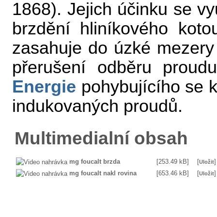
1868). Jejich účinku se vy
brzdění hliníkového koto
zasahuje do úzké mezery
přerušení odběru proudu
Energie
pohybujícího se k
indukovaných proudů.
Multimedialní obsah
mg foucalt brzda
[253.49 kB]
[
]
Uložit
mg foucalt nakl rovina
[653.46 kB]
[
]
Uložit