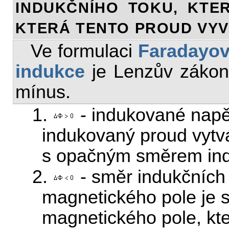
INDUKČNÍHO TOKU, KTER
KTERÁ TENTO PROUD VYV
Ve formulaci
Faradayov
indukce
je Lenzův zákon
mínus.
1.
- indukované napět
indukovaný proud vytv
s opačným směrem indu
2.
- směr indukčních
magnetického pole je
magnetického pole, kt