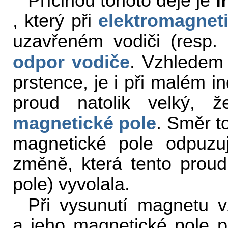
Příčinou tohoto děje je
i
, který při
elektromagnet
uzavřeném vodiči (resp. 
odpor vodiče
. Vzhledem
prstence, je i při malém 
proud natolik velký, 
magnetické pole
. Směr t
magnetické pole odpuzuj
změně, která tento proud
pole) vyvolala.
Při vysunutí magnetu 
a jeho magnetické pole p