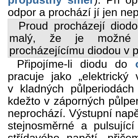
propustný směr
). Při o
odpor a prochází jí jen ne
Proud procházejí dio
malý, že je možné
procházejícímu diodou v 
Připojíme-li diodu do
pracuje jako „elektrický 
v kladných půlperiodách 
kdežto v záporných půlpe
neprochází. Výstupní nap
stejnosměrné a pulsující