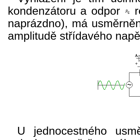
kondenzátoru a odpor
r
naprázdno), má usměrněné
amplitudě střídavého napět
U jednocestného usmě