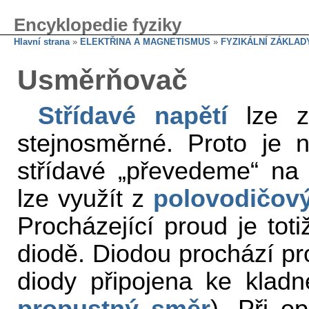
Encyklopedie fyziky
Hlavní strana
»
ELEKTŘINA A MAGNETISMUS
»
FYZIKÁLNÍ ZÁKLAD
Usměrňovač
Střídavé napětí
lze zí
stejnosměrné. Proto je n
střídavé „převedeme“ na
lze využít z
polovodičov
Procházející proud je toti
diodě. Diodou prochází pr
diody připojena ke kla