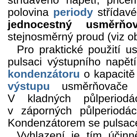
střídavého napětí, přič
polovina
periody
střídavé
jednocestný usměrňo
stejnosměrný proud (viz ob
Pro praktické použití u
pulsaci výstupního napět
kondenzátoru
o kapacit
výstupu
usměrňovače (
V kladných půlperiodá
v záporných půlperiodá
Kondenzátorem se pulsace 
Vyhlazení je tím účinn