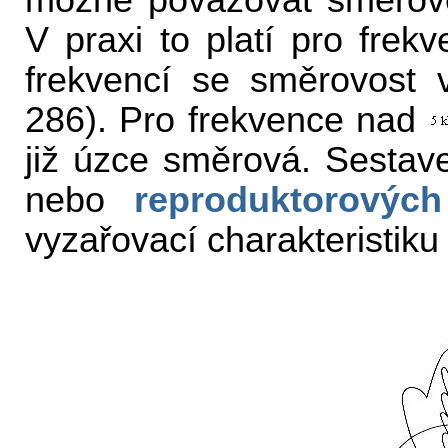
možné považovat směrovou
V praxi to platí pro frek
frekvencí se směrovost v
286). Pro frekvence nad
již úzce směrová. Sestave
nebo
reproduktorovýc
vyzařovací charakteristiku