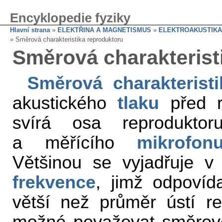
Encyklopedie fyziky
Hlavní strana
»
ELEKTŘINA A MAGNETISMUS
»
ELEKTROAKUSTIKA
» Směrová charakteristika reproduktoru
Směrová charakterist
Směrová charakteristi
akustického
tlaku
před r
svírá osa reproduktor
a měřícího
mikrofon
Většinou se vyjadřuje v
frekvence
, jimž odpovíd
větší než průměr ústí re