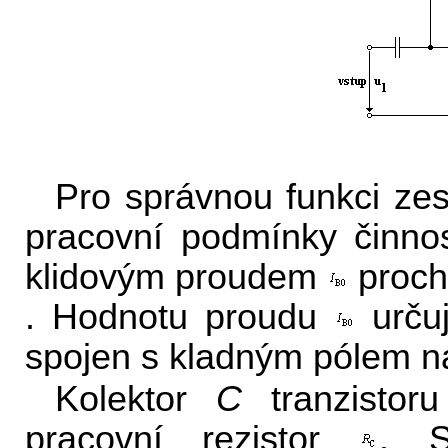
Pro správnou funkci zes
pracovní podmínky činnost
klidovým proudem
prochá
. Hodnotu proudu
urču
spojen s kladným pólem na
Kolektor
C
tranzistoru
pracovní rezistor
. S