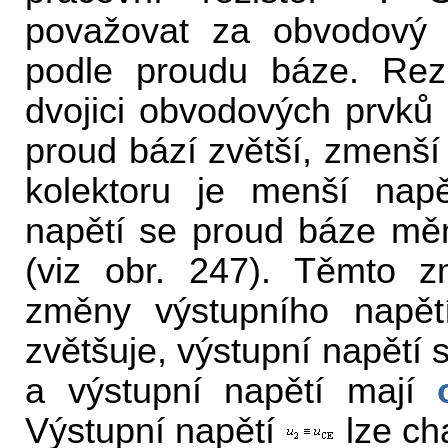
považovat za obvodový 
podle proudu báze. Rez
dvojici obvodových prvků 
proud bází zvětší, zmenší 
kolektoru je menší napět
napětí se proud báze mě
(viz obr. 247). Těmto z
změny výstupního napětí
zvětšuje, výstupní napětí
a výstupní napětí mají
Výstupní napětí
lze ch