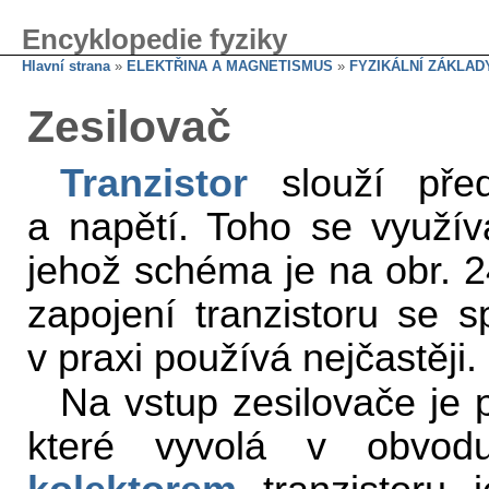
Encyklopedie fyziky
Hlavní strana
»
ELEKTŘINA A MAGNETISMUS
»
FYZIKÁLNÍ ZÁKLAD
Zesilovač
Tranzistor
slouží před
a napětí. Toho se využívá
jehož schéma je na obr. 
zapojení tranzistoru se
v praxi používá nejčastěji.
Na vstup zesilovače je
které vyvolá v obvo