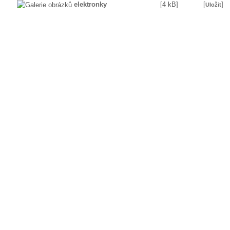
elektronky
[4 kB]
[
]
Uložit