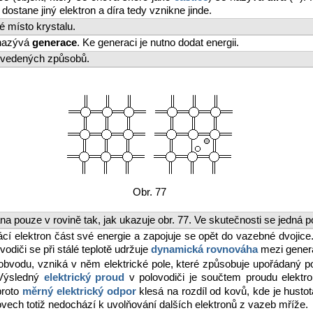
ostane jiný elektron a díra tedy vznikne jinde.
é místo krystalu.
 nazývá
generace
. Ke generaci je nutno dodat energii.
 uvedených způsobů.
Obr. 77
a pouze v rovině tak, jak ukazuje obr. 77. Ve skutečnosti se jedná p
ztrácí elektron část své energie a zapojuje se opět do vazebné dvoji
odiči se při stálé teplotě udržuje
dynamická rovnováha
mezi genera
 obvodu, vzniká v něm elektrické pole, které způsobuje upořádaný po
Výsledný
elektrický proud
v polovodiči je součtem proudu elekt
proto
měrný elektrický odpor
klesá na rozdíl od kovů, kde je husto
ovech totiž nedochází k uvolňování dalších elektronů z vazeb mříže.