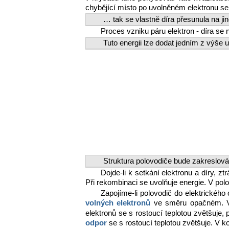
chybějící místo po uvolněném elektronu se d
… tak se vlastně díra přesunula na jin
Proces vzniku páru elektron - díra se
Tuto energii lze dodat jedním z výše
Struktura polovodiče bude zakreslován
Dojde-li k setkání elektronu a díry, 
Při rekombinaci se uvolňuje energie. V polov
Zapojíme-li polovodič do elektrického
volných elektronů
ve směru opačném. 
elektronů se s rostoucí teplotou zvětšuje, 
odpor
se s rostoucí teplotou zvětšuje. V k