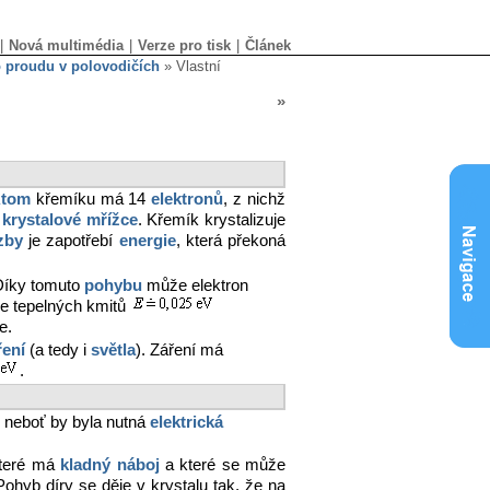
|
Nová multimédia
|
Verze pro tisk
|
Článek
o proudu v polovodičích
» Vlastní
»
tom
křemíku má 14
elektronů
, z nichž
v
krystalové mřížce
. Křemík krystalizuje
zby
je zapotřebí
energie
, která překoná
Díky tomuto
pohybu
může elektron
gie tepelných kmitů
e.
ření
(a tedy i
světla
). Záření má
.
, neboť by byla nutná
elektrická
které má
kladný náboj
a které se může
 Pohyb díry se děje v krystalu tak, že na