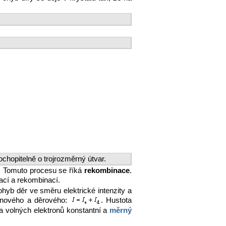
ochopitelně o trojrozměrný útvar.
ce. Tomuto procesu se říká
rekombinace
.
cí a rekombinací.
hyb děr ve směru elektrické intenzity a
ronového a děrového:
. Hustota
ta volných elektronů konstantní a
měrný