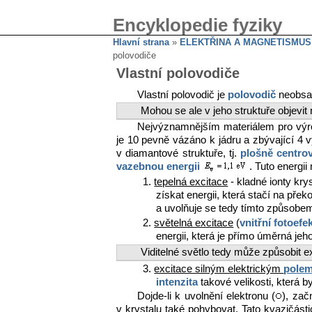
Encyklopedie fyziky
Hlavní strana
»
ELEKTŘINA A MAGNETISMUS
polovodiče
Vlastní polovodiče
Vlastní polovodič je
polovodič
neobsa
Mohou se ale v jeho struktuře objevit
Nejvýznamnějším materiálem pro vý
je 10 pevně vázáno k jádru a zbývající 4 
v diamantové struktuře, tj.
plošně centro
vazebnou energii
. Tuto energii
1.
tepelná excitace
- kladné ionty kr
získat energii, která stačí na př
a uvolňuje se tedy tímto způsobem 
2.
světelná excitace
(
vnitřní fotoefe
energii, která je přímo úměrná jeh
Viditelné světlo tedy může způsobit ex
3.
excitace silným elektrickým
pole
intenzita
takové velikosti, která by
Dojde-li k uvolnění elektronu (
), zač
v krystalu také pohybovat. Tato kvazičást