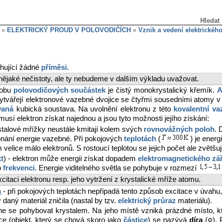
Hledat
»
ELEKTRICKÝ PROUD V POLOVODIČÍCH
»
Vznik a vedení elektrickéh
hující žádné
příměsi
.
 nějaké nečistoty, ale ty nebudeme v dalším výkladu uvažovat.
robu
polovodičových součástek
je čistý monokrystalický křemík.
A
vytvářejí elektronové vazebné dvojice se čtyřmi sousedními atomy 
vaná
kubická soustava. Na uvolnění elektronu z této
kovalentní va
 musí elektron získat najednou a jsou tyto možnosti jejího získání:
ystalové mřížky neustále kmitají kolem svých
rovnovážných poloh
. 
ekonání energie vazebné. Při pokojových
teplotách
(
) je ener
velice málo elektronů. S rostoucí teplotou se jejich počet ale zvětšuj
kt
) - elektron může energii získat dopadem
elektromagnetického zá
o
frekvenci
. Energie viditelného světla se pohybuje v rozmezí
citaci elektronu resp. jeho vytržení z krystalické mříže atomu.
m
- při pokojových teplotách nepřipadá tento způsob excitace v úvahu
 daný materiál zničila (nastal by tzv.
elektrický průraz
materiálu).
ne se pohybovat krystalem. Na jeho místě vzniká prázdné místo, 
ice (objekt, který se chová skoro jako
částice
) se nazývá
díra
(
).