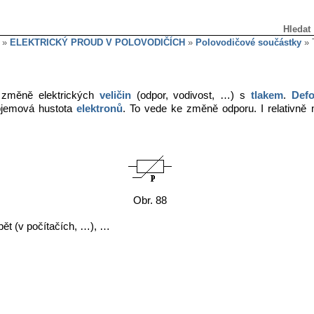
Hledat
»
ELEKTRICKÝ PROUD V POLOVODIČÍCH
»
Polovodičové součástky
» 
 změně elektrických
veličin
(odpor, vodivost, …) s
tlakem
.
Defo
bjemová hustota
elektronů
. To vede ke změně odporu. I relativn
Obr. 88
apět (v počítačích, …), …