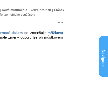
|
Nová multimédia
|
Verze pro tisk
|
Článek
Tenzometrické součástky
«
»
rmací tlakem
se zmenšuje
mřížková
ě malé změny odporu lze při můstkovém