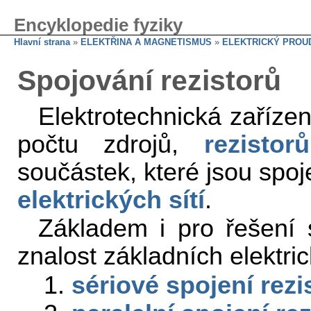
Encyklopedie fyziky
Hlavní strana
»
ELEKTŘINA A MAGNETISMUS
»
ELEKTRICKÝ PROU
Spojování rezistorů
Elektrotechnická zařízen
počtu zdrojů,
rezistorů
součástek, které jsou spoj
elektrických sítí
.
Základem i pro řešení sl
znalost základních elektri
1.
sériové spojení rezi