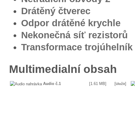
Drátěný čtverec
Odpor drátěné krychle
Nekonečná síť rezistorů
Transformace trojúhelník
Multimedialní obsah
Audio č.1
[1.61 MB]
[
]
Uložit