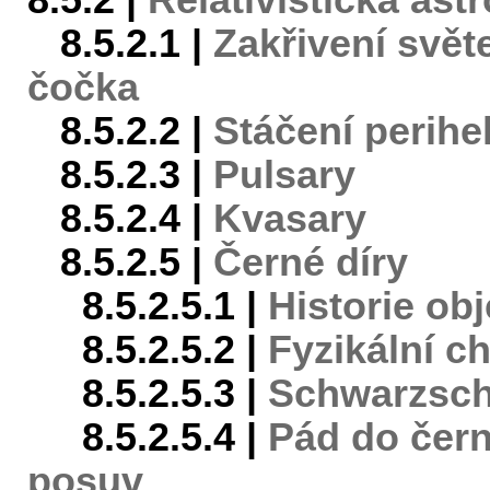
8.5.2 |
Relativistická ast
8.5.2.1 |
Zakřivení svět
čočka
8.5.2.2 |
Stáčení perihe
8.5.2.3 |
Pulsary
8.5.2.4 |
Kvasary
8.5.2.5 |
Černé díry
8.5.2.5.1 |
Historie ob
8.5.2.5.2 |
Fyzikální c
8.5.2.5.3 |
Schwarzsch
8.5.2.5.4 |
Pád do čern
posuv