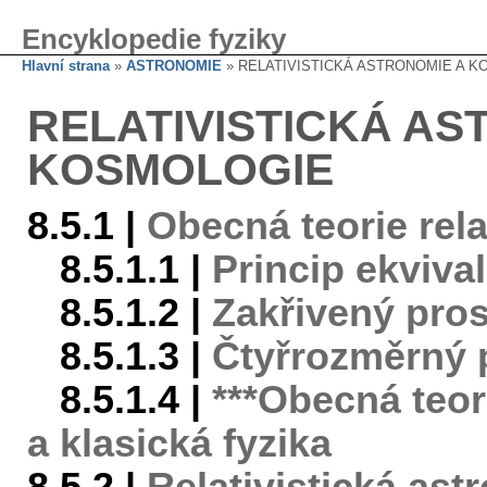
Encyklopedie fyziky
Hlavní strana
»
ASTRONOMIE
» RELATIVISTICKÁ ASTRONOMIE A 
RELATIVISTICKÁ AS
KOSMOLOGIE
8.5.1 |
Obecná teorie rela
8.5.1.1 |
Princip ekviva
8.5.1.2 |
Zakřivený pro
8.5.1.3 |
Čtyřrozměrný 
8.5.1.4 |
***Obecná teori
a klasická fyzika