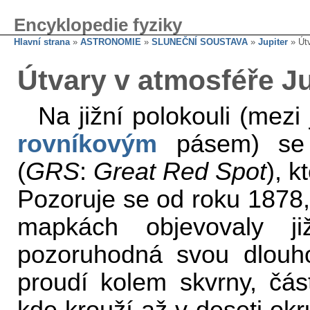
Encyklopedie fyziky
Hlavní strana
»
ASTRONOMIE
»
SLUNEČNÍ SOUSTAVA
»
Jupiter
» Útv
Útvary v atmosféře Ju
Na jižní polokouli (mez
rovníkovým
pásem) se 
(
GRS
:
Great Red Spot
), 
Pozoruje se od roku 1878,
mapkách objevovaly j
pozoruhodná svou dlouho
proudí kolem skvrny, část