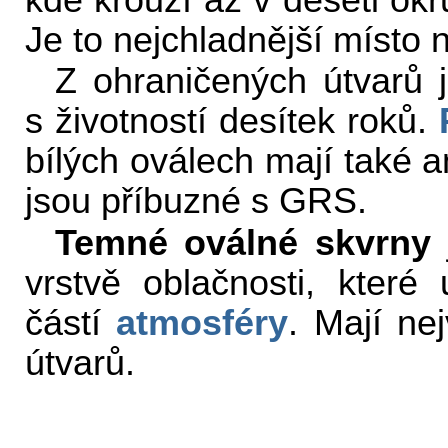
kde krouží až v deseti ok
Je to nejchladnější místo
Z ohraničených útvarů j
s životností desítek roků.
bílých oválech mají také a
jsou příbuzné s GRS.
Temné oválné skvrny
vrstvě oblačnosti, které
částí
atmosféry
. Mají ne
útvarů.