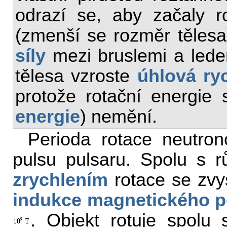
odrazí se, aby začaly ro
(zmenší se rozměr tělesa
síly
mezi bruslemi a lede
tělesa vzroste
úhlová ry
protože rotační energie
energie
) nemění.
Perioda rotace neutro
pulsu pulsaru. Spolu s r
zrychlením
rotace se zvy
indukce
magnetického p
. Objekt rotuje spol