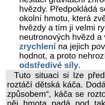
hvězdy. Předpokládá s
okolní hmotu, která z
hvězdy a tím ji velmi r
neutronových hvězd a 
zrychlení
na jejich po
hodnot, a proto nehroz
odstředivé síly
.
Tuto situaci si lze pře
roztáčí dětská káča. Dod
způsobem“, káča se rozto
něj hmota padá pod tak