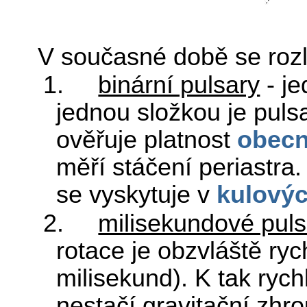
V současné době se rozli
1.
binární pulsary
- j
jednou složkou je puls
ověřuje platnost
obecné
měří stáčení periastra.
se vyskytuje v
kulový
2.
milisekundové puls
rotace je obzvláště ryc
milisekund). K tak rych
nestačí gravitační zhr