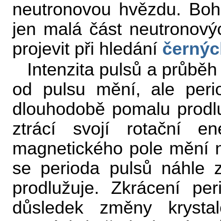
neutronovou hvězdu. Bohu
jen malá část neutronový
projevit při hledání
černýc
Intenzita pulsů a průběh
od pulsu mění, ale peri
dlouhodobě pomalu prodl
ztrácí svojí rotační ene
magnetického pole mění 
se perioda pulsů náhle 
prodlužuje. Zkrácení per
důsledek změny krysta