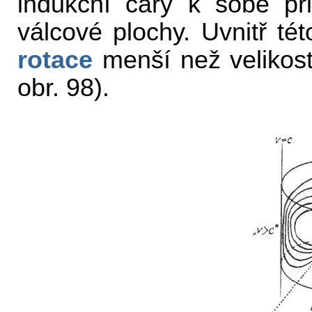
indukční čáry k sobě přib
válcové plochy. Uvnitř té
rotace
menší než velikost 
obr. 98).