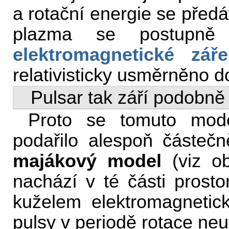
a rotační energie se předá
plazma se postupně 
elektromagnetické záře
relativisticky usměrněno d
Pulsar tak září podobně
Proto se tomuto mode
podařilo alespoň částečně
majákový model
(viz ob
nachází v té části prosto
kuželem elektromagnetick
pulsy v periodě rotace ne