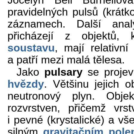
Jocelyn Bell Burnello
pravidelných pulsů (krátk
záznamech. Další anal
přicházejí z objektů
soustavu
, mají relativní
a patří mezi malá tělesa.
Jako
pulsary
se projevu
hvězdy
. Většinu jejich 
neutronový plyn. Obje
rozvrstven, přičemž vrst
i pevné (krystalické) a vš
silným
gravitačním pol