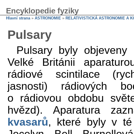
Encyklopedie fyziky
Hlavní strana
»
ASTRONOMIE
»
RELATIVISTICKÁ ASTRONOMIE A 
Pulsary
Pulsary byly objeveny
Velké Británii aparatu
rádiové scintilace (ry
jasnosti) rádiových 
o rádiovou obdobu světe
hvězd). Aparatura zazn
kvasarů
, které byly v t