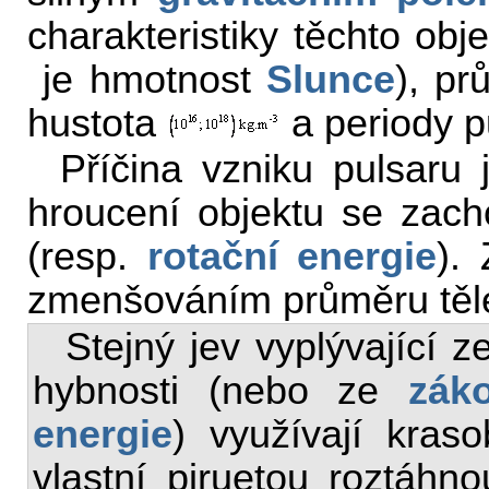
charakteristiky těchto ob
je hmotnost
Slunce
), pr
hustota
a periody pu
Příčina vzniku pulsaru j
hroucení objektu se za
(resp.
rotační energie
).
zmenšováním průměru těle
Stejný jev vyplývající 
hybnosti (nebo ze
zák
energie
) využívají kraso
vlastní piruetou roztáhno