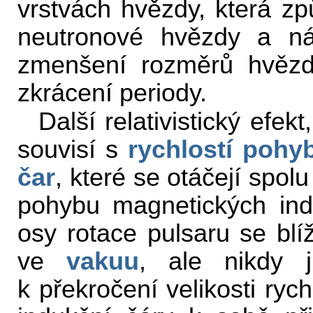
vrstvách hvězdy, která z
neutronové hvězdy a nár
zmenšení rozměrů hvězdy
zkrácení periody.
Další relativistický efek
souvisí s
rychlostí
pohy
čar
, které se otáčejí spol
pohybu magnetických ind
osy rotace pulsaru se blí
ve
vakuu
, ale nikdy 
k překročení velikosti ryc