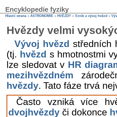
Encyklopedie fyziky
Hlavní strana
»
ASTRONOMIE
»
HVĚZDY
»
Vznik a vývoj hvězd
»
Výv
Hvězdy velmi vysoký
Vývoj hvězd
středních 
(tj.
hvězd
s hmotnostmi vy
lze sledovat v
HR diagra
mezihvězdném
zárodeč
hvězdy
. Tato fáze trvá nej
Často vzniká více hv
dvojhvězdy
či dokonce
h