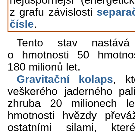
nejúspornější (energetic
z grafu závislosti
separa
čísle
.
Tento stav nastáv
o hmotnosti 50 hmotnost
180 milionů let.
Gravitační kolaps
, k
veškerého jaderného pal
zhruba 20 milionech l
hmotnosti hvězdy převáž
ostatními silami, kt