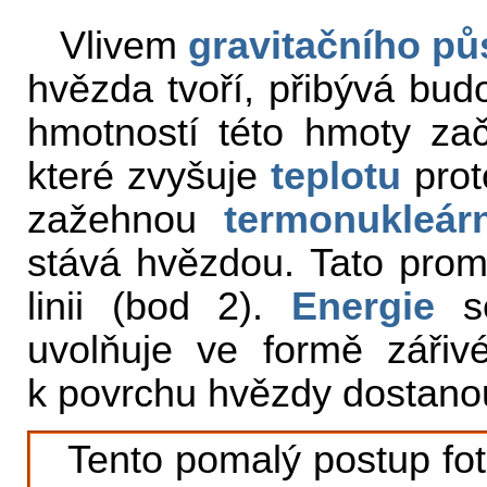
Vlivem
gravitačního pů
hvězda tvoří, přibývá bud
hmotností této hmoty zač
které zvyšuje
teplotu
prot
zažehnou
termonukleár
stává hvězdou. Tato prom
linii (bod 2).
Energie
se
uvolňuje ve formě zářiv
k povrchu hvězdy dostanou 
Tento pomalý postup fo