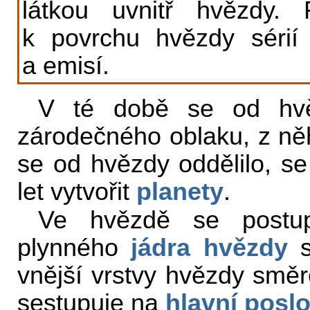
látkou uvnitř hvězdy
k povrchu hvězdy séri
a emisí.
V té době se od hvěz
zárodečného oblaku, z něh
se od hvězdy oddělilo, se
let vytvořit
planety
.
Ve hvězdě se postu
plynného
jádra hvězdy
vnější vrstvy hvězdy směr
sestupuje na
hlavní posl