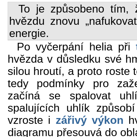
To je způsobeno tím, 
hvězdu znovu „nafukovat“
energie.
Po vyčerpání helia při
hvězda v důsledku své hmo
silou hroutí, a proto roste
tedy podmínky pro zaže
začíná se spalovat uhl
spalujících uhlík způsob
vzroste i
zářivý výkon
hv
diagramu přesouvá do obla