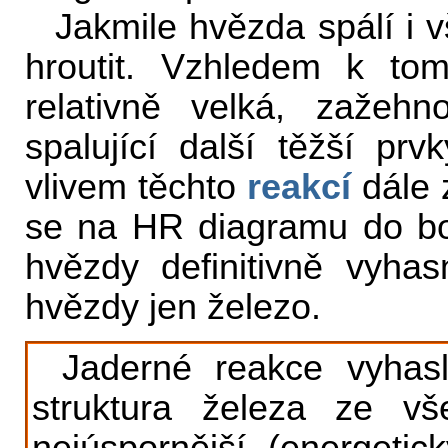
Jakmile hvězda spálí i 
hroutit. Vzhledem k t
relativně velká, zažeh
spalující další těžší pr
vlivem těchto
reakcí
dále 
se na HR diagramu do bo
hvězdy definitivně vyhas
hvězdy jen železo.
Jaderné reakce vyhas
struktura železa ze v