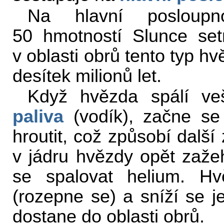
Na hlavní posloupn
50 hmotností Slunce setr
v oblasti obrů tento typ h
desítek milionů let.
Když hvězda spálí ve
paliva
(vodík), začne se v
hroutit, což způsobí další
v jádru hvězdy opět zaž
se spalovat helium. H
(rozepne se) a sníží se je
dostane do oblasti obrů.