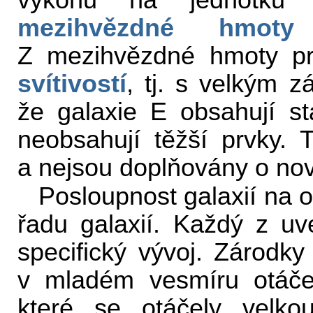
mezihvězdné hmoty
u
Z mezihvězdné hmoty p
svítivostí
, tj. s velkým 
že galaxie E obsahují st
neobsahují těžší prvky. 
a nejsou doplňovány o n
Posloupnost galaxií na 
řadu galaxií. Každý z uv
specifický vývoj. Zárodky 
v mladém vesmíru otáč
které se otáčely velkou 