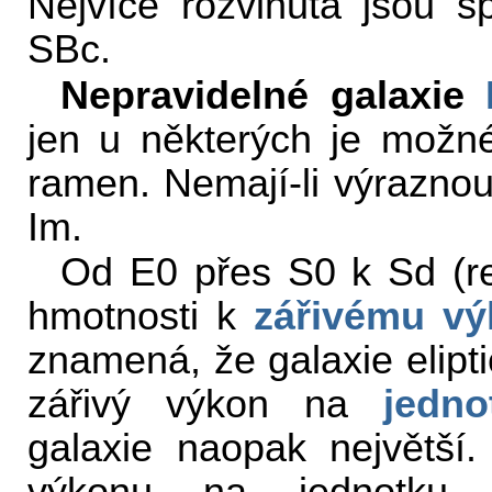
Nejvíce rozvinutá jsou s
SBc.
Nepravidelné galaxie
jen u některých je možné
ramen. Nemají-li výraznou
Im.
Od E0 přes S0 k Sd (re
hmotnosti k
zářivému v
znamená, že galaxie elipt
zářivý výkon na
jedno
galaxie naopak největší.
výkonu na jednotku 