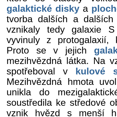
galaktické disky
a
ploch
tvorba dalších a dalšíc
vznikaly tedy galaxie S
vyvinuly z protogalaxií,
Proto se v jejich
gala
mezihvězdná látka. Na v
spotřeboval v
kulové s
Mezihvězdná hmota uvol
unikla do mezigalaktic
soustředila ke středové ob
vznik hvězd s menší hm