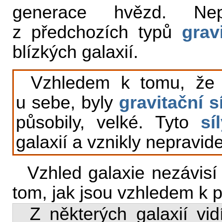
generace hvězd. Nepr
z předchozích typů
grav
blízkých galaxií.
Vzhledem k tomu, že g
u sebe, byly
gravitační s
působily, velké. Tyto
sí
galaxií a vznikly nepravid
Vzhled galaxie nezávisí 
tom, jak jsou vzhledem k 
Z některých galaxií vi