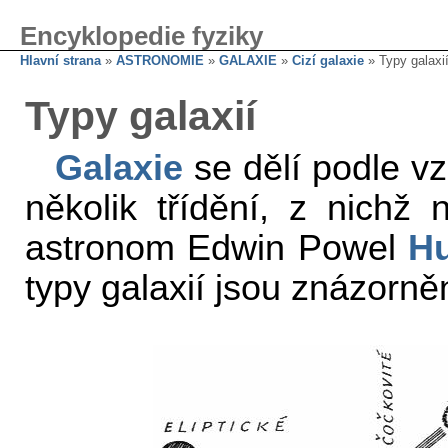
Encyklopedie fyziky
Hlavní strana
»
ASTRONOMIE
»
GALAXIE
»
Cizí galaxie
» Typy galaxi
Typy galaxií
Galaxie
se dělí podle vz
několik třídění, z nichž 
astronom Edwin Powel
H
typy galaxií jsou znázorně