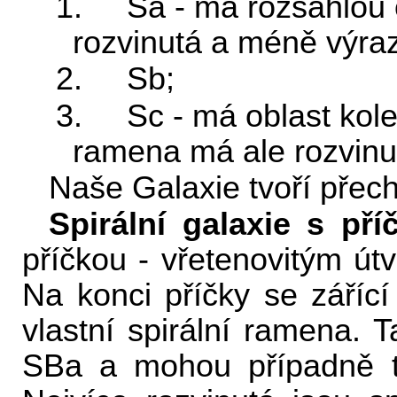
1. Sa - má rozsáhlou 
rozvinutá a méně výraz
2. Sb;
3. Sc - má oblast kole
ramena má ale rozvinu
Naše Galaxie tvoří přec
Spirální galaxie s pří
příčkou - vřetenovitým út
Na konci příčky se zářící
vlastní spirální ramena. T
SBa a mohou případně tvo