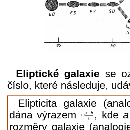
Eliptické galaxie
se oz
číslo, které následuje, udáv
Elipticita galaxie (ana
dána výrazem
, kde
a
rozměry galaxie (analogi