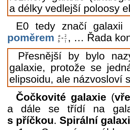
a délky vedlejší poloosy el
E0 tedy značí galaxii 
poměrem
, … Řada kon
Přesnější by bylo nazý
galaxie, protože se jedn
elipsoidu, ale názvosloví se
Čočkovité galaxie
(
vř
a dále se třídí na ga
s příčkou
.
Spirální galax