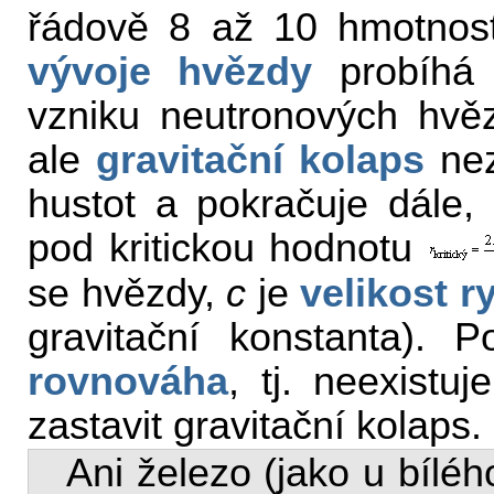
řádově 8 až 10 hmotnost
vývoje hvězdy
probíhá 
vzniku neutronových hvěz
ale
gravitační kolaps
nez
hustot a pokračuje dále,
pod kritickou hodnotu
se hvězdy,
c
je
velikost r
gravitační konstanta). P
rovnováha
, tj. neexistu
zastavit gravitační kolaps.
Ani železo (jako u bílého