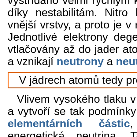
vystřídáno velmi rychlým
díky nestabilitám. Nitro
vnější vrstvy, a proto je v
Jednotlivé elektrony deg
vtlačovány až do jader at
a vznikají
neutrony
a
neu
V jádrech atomů tedy pro
Vlivem vysokého tlaku v 
a vytvoří se tak podmínky
elementárních částic
,
energetická neutrina. 