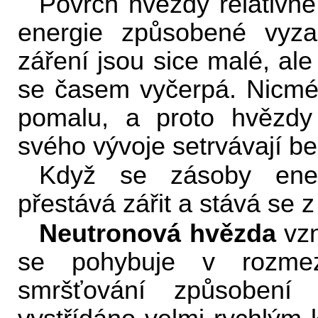
Povrch hvězdy relativn
energie způsobené vyza
záření jsou sice malé, a
se časem vyčerpá. Nicméně
pomalu, a proto hvězdy
svého vývoje setrvávají be
Když se zásoby energ
přestává zářit a stává se 
Neutronová hvězda
vzn
se pohybuje v rozm
smršťování způsobení v