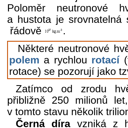
Poloměr neutronové hv
a hustota je srovnatelná
řádově
.
Některé neutronové hv
polem
a rychlou
rotací
(
rotace) se pozorují jako t
Zatímco od zrodu hvě
přibližně 250 milionů le
v tomto stavu několik trilion
Černá díra
vzniká z h