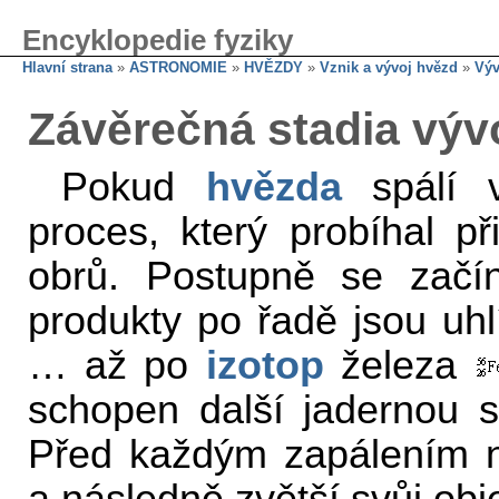
Encyklopedie fyziky
Hlavní strana
»
ASTRONOMIE
»
HVĚZDY
»
Vznik a vývoj hvězd
»
Výv
Závěrečná stadia výv
Pokud
hvězda
spálí v
proces, který probíhal p
obrů. Postupně se začí
produkty po řadě jsou uhlí
… až po
izotop
železa
schopen další jadernou s
Před každým zapálením n