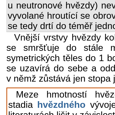
u neutronové hvězdy) nevy
vyvolané hroutící se obr
se tedy drtí do téměř jed
Vnější vrstvy hvězdy ko
se smršťuje do stále m
symetrických těles do 1 b
se uzavírá do sebe a odd
v němž zůstává jen stopa j
Meze hmotností hvězd
stadia
hvězdného
vývoj
literaturách lišit v závislo