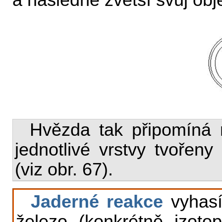
a následně zvětší svůj ob
Hvězda tak připomíná r
jednotlivé vrstvy tvořen
(viz obr. 67).
Jaderné reakce
vyhasí
železo (konkrétně izot