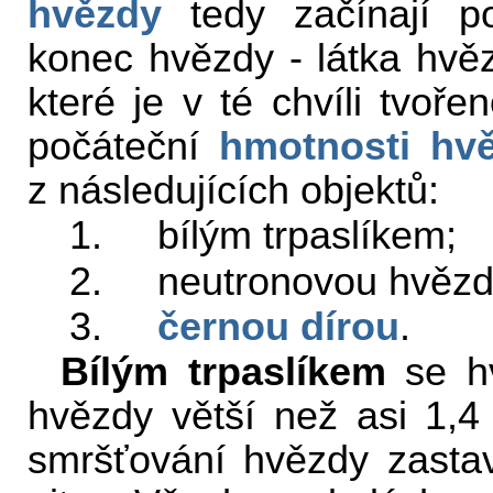
hvězdy
tedy začínají po
konec hvězdy - látka hvěz
které je v té chvíli tvoře
počáteční
hmotnosti hv
z následujících objektů:
1. bílým trpaslíkem;
2. neutronovou hvězd
3.
černou dírou
.
Bílým trpaslíkem
se hv
hvězdy větší než asi 1,
smršťování hvězdy zastaví