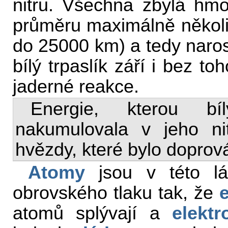
nitru. Všechna zbylá hmo
průměru maximálně několik
do 25000 km) a tedy naros
bílý trpaslík září i bez to
jaderné reakce.
Energie, kterou bí
nakumulovala v jeho nit
hvězdy, které bylo doprov
Atomy
jsou v této lá
obrovského tlaku tak, že
atomů splývají a
elektr