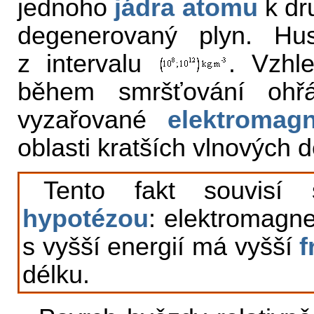
jednoho
jádra atomu
k dru
degenerovaný plyn. Hust
z intervalu
. Vzhl
během smršťování ohřá
vyzařované
elektromagn
oblasti kratších vlnových d
Tento fakt souvis
hypotézou
: elektromagne
s vyšší energií má vyšší
f
délku.