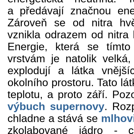
a předávají značnou ene
Zároveň se od nitra hv
vznikla odrazem od nitra 
Energie, která se tímt
vrstvám je natolik velká,
explodují a látka vnějš
okolního prostoru. Tato lá
teplotu, a proto září. Po
výbuch supernovy
. Roz
chladne a stává se
mlhov
zkolabované jádro - c