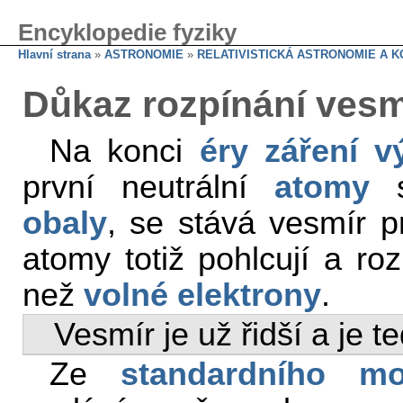
Encyklopedie fyziky
Hlavní strana
»
ASTRONOMIE
»
RELATIVISTICKÁ ASTRONOMIE A 
Důkaz rozpínání vesmír
Na konci
éry záření
v
první neutrální
atomy
s
obaly
, se stává vesmír p
atomy totiž pohlcují a ro
než
volné elektrony
.
Vesmír je už řidší a je te
Ze
standardního mo