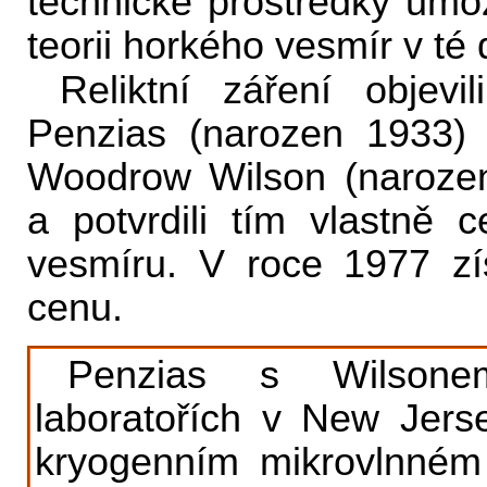
technické prostředky um
teorii horkého vesmír v té
Reliktní záření objevi
Penzias (narozen 1933)
Woodrow Wilson (narozen
a potvrdili tím vlastně 
vesmíru. V roce 1977 zí
cenu.
Penzias s Wilsone
laboratořích v New Jers
kryogenním mikrovlnné