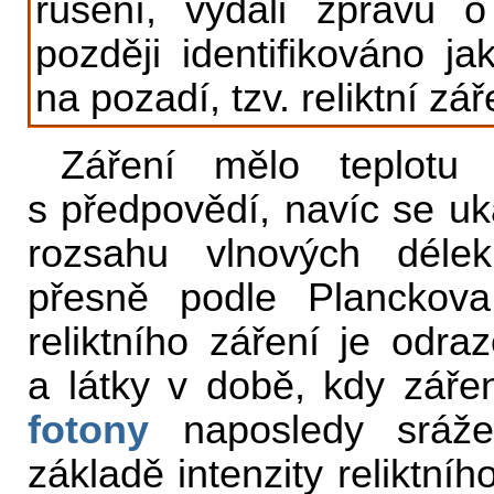
rušení, vydali zprávu 
později identifikováno j
na pozadí, tzv. reliktní zář
Záření mělo teplotu
s předpovědí, navíc se uk
rozsahu vlnových délek
přesně podle Plancko
reliktního záření je odr
a látky v době, kdy zářen
fotony
naposledy srážel
základě intenzity reliktní