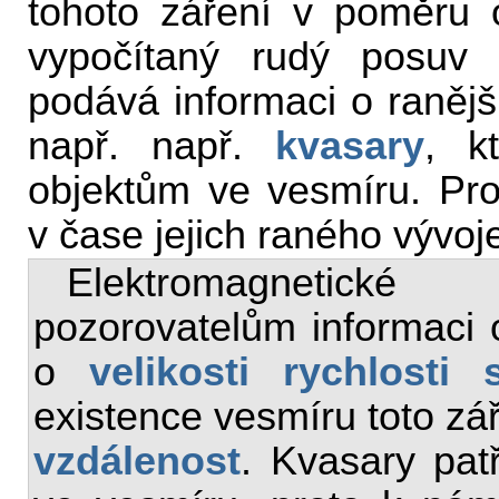
tohoto záření v poměru 
vypočítaný rudý posuv p
podává informaci o raněj
např. např.
kvasary
, k
objektům ve vesmíru. Pr
v čase jejich raného vývoj
Elektromagnetické
pozorovatelům informaci 
o
velikosti rychlosti s
existence vesmíru toto zář
vzdálenost
. Kvasary pat