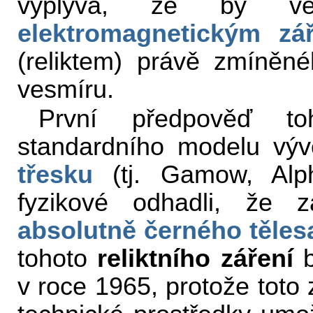
vyplývá, že by ve
elektromagnetickým zá
(reliktem) právě zmíněn
vesmíru.
První předpověď toh
standardního modelu výv
třesku
(tj. Gamow, Alph
fyzikové odhadli, že
absolutně černého těles
tohoto
reliktního záření
b
v roce 1965, protože toto 