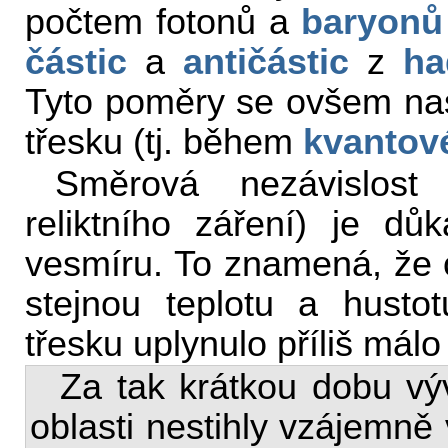
počtem fotonů a
baryonů
částic
a
antičástic
z
ha
Tyto poměry se ovšem nas
třesku (tj. během
kvantov
Směrová nezávislost r
reliktního záření) je dů
vesmíru. To znamená, že 
stejnou teplotu a husto
třesku uplynulo příliš málo
Za tak krátkou dobu výv
oblasti nestihly vzájemně