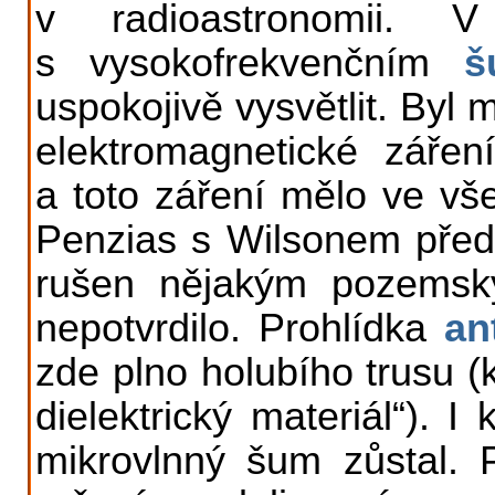
v radioastronomii. 
s vysokofrekvenčním
š
uspokojivě vysvětlit. By
elektromagnetické zářen
a toto záření mělo ve vše
Penzias s Wilsonem předpo
rušen nějakým pozemsk
nepotvrdilo. Prohlídka
an
zde plno holubího trusu (k
dielektrický materiál“). I
mikrovlnný šum zůstal. P