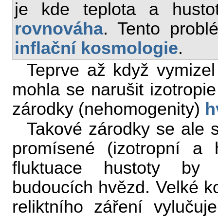
je kde teplota a husto
rovnováha
. Tento probl
inflační kosmologie
.
Teprve až když vymizel
mohla se narušit izotropie
zárodky (nehomogenity)
h
Takové zárodky se ale s
promísené (izotropní a
fluktuace hustoty by
budoucích hvězd. Velké ko
reliktního záření vyluču