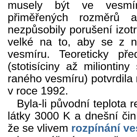
musely být ve vesmír
přiměřených rozměrů a
nezpůsobily porušení izotr
velké na to, aby se z n
vesmíru. Teoreticky př
(stotisíciny až miliontiny
raného vesmíru) potvrdil
v roce 1992.
Byla-li původní teplota r
látky 3000 K a dnešní čin
že se vlivem
rozpínání v